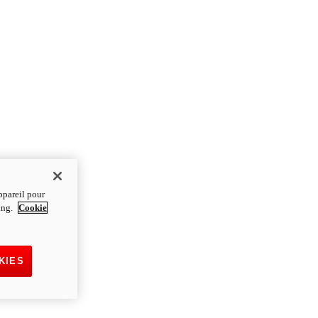
ppareil pour
ting.
Cookie
KIES