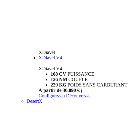
XDiavel
XDiavel V4
XDiavel V4
168 CV
PUISSANCE
126 NM
COUPLE
229 KG
POIDS SANS CARBURANT
À partir de 30.890 €
i
Configurez-la
Découvrez-la
DesertX