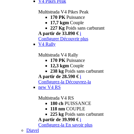
V4 Pikes Peak
Multistrada V4 Pikes Peak
170 PK
Puissance
17,7 kgm
Couple
227 Kg
Poids sans carburant
A partir de 33.890 €
i
Configurer
Découvrir plus
V4 Rally
Multistrada V4 Rally
170 PK
Puissance
12,3 kgm
Couple
238 kg
Poids sans carburant
A partir de 28.590 €
i
Configurez-la
Découvrez-la
new
V4 RS
Multistrada V4 RS
180 ch
PUISSANCE
118 nm
COUPLE
225 kg
Poids sans carburant
A partir de 39.990 €
i
Configurez-la
En savoir plus
Diavel