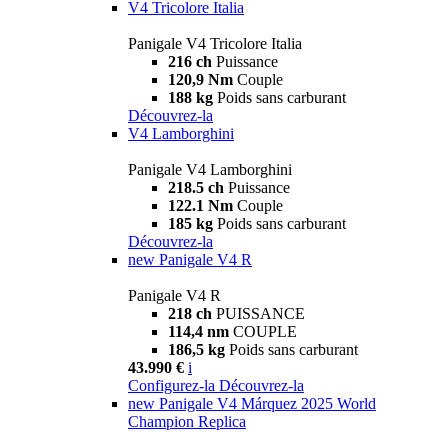
V4 Tricolore Italia
Panigale V4 Tricolore Italia
216 ch
Puissance
120,9 Nm
Couple
188 kg
Poids sans carburant
Découvrez-la
V4 Lamborghini
Panigale V4 Lamborghini
218.5 ch
Puissance
122.1 Nm
Couple
185 kg
Poids sans carburant
Découvrez-la
new
Panigale V4 R
Panigale V4 R
218 ch
PUISSANCE
114,4 nm
COUPLE
186,5 kg
Poids sans carburant
43.990 €
i
Configurez-la
Découvrez-la
new
Panigale V4 Márquez 2025 World
Champion Replica