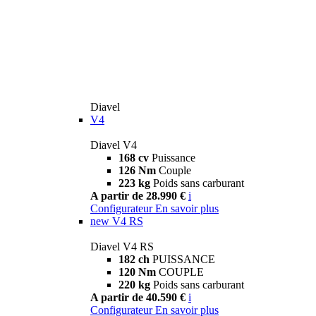
Diavel
V4
Diavel V4
168 cv
Puissance
126 Nm
Couple
223 kg
Poids sans carburant
A partir de 28.990 €
i
Configurateur
En savoir plus
new
V4 RS
Diavel V4 RS
182 ch
PUISSANCE
120 Nm
COUPLE
220 kg
Poids sans carburant
A partir de 40.590 €
i
Configurateur
En savoir plus