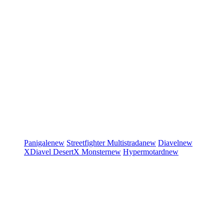
Panigale
new
Streetfighter
Multistrada
new
Diavel
new
XDiavel
DesertX
Monster
new
Hypermotard
new