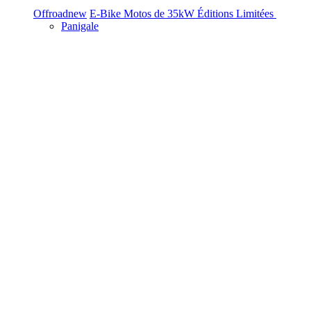
Offroad
new
E-Bike
Motos de 35kW
Éditions Limitées
Panigale