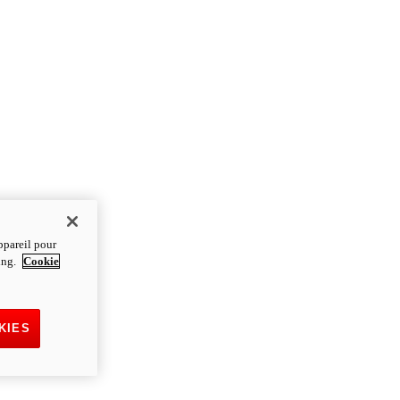
ppareil pour
ting.
Cookie
KIES