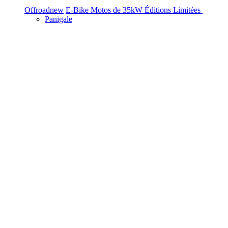
Offroad
new
E-Bike
Motos de 35kW
Éditions Limitées
Panigale