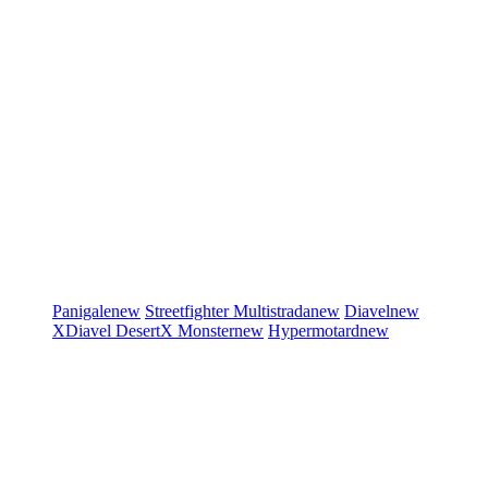
Panigale
new
Streetfighter
Multistrada
new
Diavel
new
XDiavel
DesertX
Monster
new
Hypermotard
new