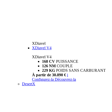
XDiavel
XDiavel V4
XDiavel V4
168 CV
PUISSANCE
126 NM
COUPLE
229 KG
POIDS SANS CARBURANT
À partir de 30.890 €
i
Configurez-la
Découvrez-la
DesertX