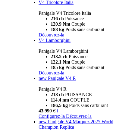
V4 Tricolore Italia
Panigale V4 Tricolore Italia
216 ch
Puissance
120,9 Nm
Couple
188 kg
Poids sans carburant
Découvrez-la
V4 Lamborghini
Panigale V4 Lamborghini
218.5 ch
Puissance
122.1 Nm
Couple
185 kg
Poids sans carburant
Découvrez-la
new
Panigale V4 R
Panigale V4 R
218 ch
PUISSANCE
114,4 nm
COUPLE
186,5 kg
Poids sans carburant
43.990 €
i
Configurez-la
Découvrez-la
new
Panigale V4 Márquez 2025 World
Champion Replica