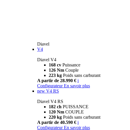
Diavel
V4
Diavel V4
168 cv
Puissance
126 Nm
Couple
223 kg
Poids sans carburant
A partir de 28.990 €
i
Configurateur
En savoir plus
new
V4 RS
Diavel V4 RS
182 ch
PUISSANCE
120 Nm
COUPLE
220 kg
Poids sans carburant
A partir de 40.590 €
i
Configurateur
En savoir plus