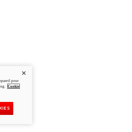
ppareil pour
ting.
Cookie
KIES