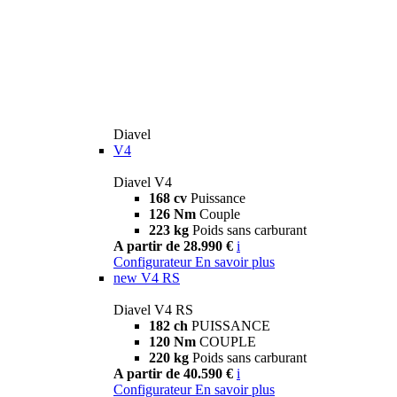
Diavel
V4
Diavel V4
168 cv
Puissance
126 Nm
Couple
223 kg
Poids sans carburant
A partir de 28.990 €
i
Configurateur
En savoir plus
new
V4 RS
Diavel V4 RS
182 ch
PUISSANCE
120 Nm
COUPLE
220 kg
Poids sans carburant
A partir de 40.590 €
i
Configurateur
En savoir plus