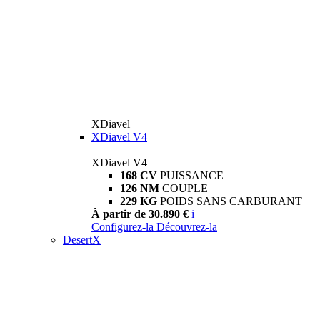
XDiavel
XDiavel V4
XDiavel V4
168 CV
PUISSANCE
126 NM
COUPLE
229 KG
POIDS SANS CARBURANT
À partir de 30.890 €
i
Configurez-la
Découvrez-la
DesertX