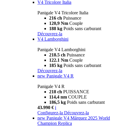
V4 Tricolore Italia
Panigale V4 Tricolore Italia
216 ch
Puissance
120,9 Nm
Couple
188 kg
Poids sans carburant
Découvrez-la
V4 Lamborghini
Panigale V4 Lamborghini
218.5 ch
Puissance
122.1 Nm
Couple
185 kg
Poids sans carburant
Découvrez-la
new
Panigale V4 R
Panigale V4 R
218 ch
PUISSANCE
114,4 nm
COUPLE
186,5 kg
Poids sans carburant
43.990 €
i
Configurez-la
Découvrez-la
new
Panigale V4 Márquez 2025 World
Champion Replica