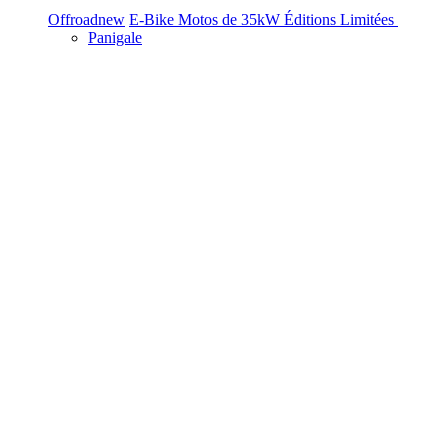
Offroad
new
E-Bike
Motos de 35kW
Éditions Limitées
Panigale