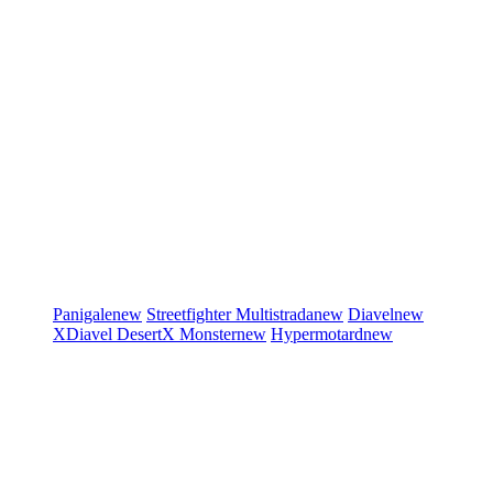
Panigale
new
Streetfighter
Multistrada
new
Diavel
new
XDiavel
DesertX
Monster
new
Hypermotard
new