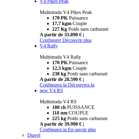
V4 Pikes Peak
Multistrada V4 Pikes Peak
170 PK
Puissance
17,7 kgm
Couple
227 Kg
Poids sans carburant
A partir de 33.890 €
i
Configurer
Découvrir plus
V4 Rally
Multistrada V4 Rally
170 PK
Puissance
12,3 kgm
Couple
238 kg
Poids sans carburant
A partir de 28.590 €
i
Configurez-la
Découvrez-la
new
V4 RS
Multistrada V4 RS
180 ch
PUISSANCE
118 nm
COUPLE
225 kg
Poids sans carburant
A partir de 39.990 €
i
Configurez-la
En savoir plus
Diavel