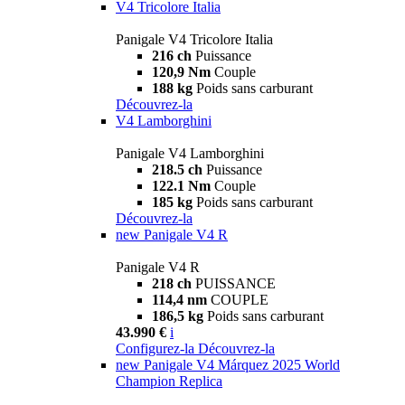
V4 Tricolore Italia
Panigale V4 Tricolore Italia
216 ch
Puissance
120,9 Nm
Couple
188 kg
Poids sans carburant
Découvrez-la
V4 Lamborghini
Panigale V4 Lamborghini
218.5 ch
Puissance
122.1 Nm
Couple
185 kg
Poids sans carburant
Découvrez-la
new
Panigale V4 R
Panigale V4 R
218 ch
PUISSANCE
114,4 nm
COUPLE
186,5 kg
Poids sans carburant
43.990 €
i
Configurez-la
Découvrez-la
new
Panigale V4 Márquez 2025 World
Champion Replica