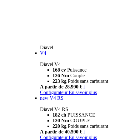
Diavel
V4
Diavel V4
168 cv
Puissance
126 Nm
Couple
223 kg
Poids sans carburant
A partir de 28.990 €
i
Configurateur
En savoir plus
new
V4 RS
Diavel V4 RS
182 ch
PUISSANCE
120 Nm
COUPLE
220 kg
Poids sans carburant
A partir de 40.590 €
i
Configurateur
En savoir plus