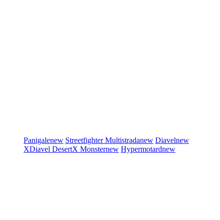
Panigale
new
Streetfighter
Multistrada
new
Diavel
new
XDiavel
DesertX
Monster
new
Hypermotard
new