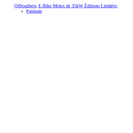
Offroad
new
E-Bike
Motos de 35kW
Éditions Limitées
Panigale