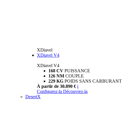
XDiavel
XDiavel V4
XDiavel V4
168 CV
PUISSANCE
126 NM
COUPLE
229 KG
POIDS SANS CARBURANT
À partir de 30.890 €
i
Configurez-la
Découvrez-la
DesertX