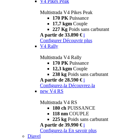
V4 Pikes Peak
Multistrada V4 Pikes Peak
170 PK
Puissance
17,7 kgm
Couple
227 Kg
Poids sans carburant
A partir de 33.890 €
i
Configurer
Découvrir plus
V4 Rally
Multistrada V4 Rally
170 PK
Puissance
12,3 kgm
Couple
238 kg
Poids sans carburant
A partir de 28.590 €
i
Configurez-la
Découvrez-la
new
V4 RS
Multistrada V4 RS
180 ch
PUISSANCE
118 nm
COUPLE
225 kg
Poids sans carburant
A partir de 39.990 €
i
Configurez-la
En savoir plus
Diavel