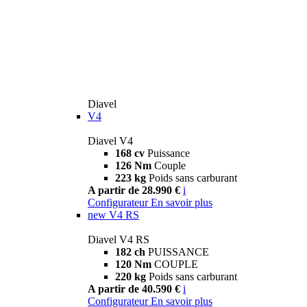
Diavel
V4
Diavel V4
168 cv
Puissance
126 Nm
Couple
223 kg
Poids sans carburant
A partir de 28.990 €
i
Configurateur
En savoir plus
new
V4 RS
Diavel V4 RS
182 ch
PUISSANCE
120 Nm
COUPLE
220 kg
Poids sans carburant
A partir de 40.590 €
i
Configurateur
En savoir plus