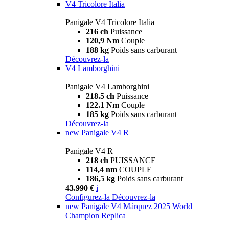
V4 Tricolore Italia
Panigale V4 Tricolore Italia
216 ch
Puissance
120,9 Nm
Couple
188 kg
Poids sans carburant
Découvrez-la
V4 Lamborghini
Panigale V4 Lamborghini
218.5 ch
Puissance
122.1 Nm
Couple
185 kg
Poids sans carburant
Découvrez-la
new
Panigale V4 R
Panigale V4 R
218 ch
PUISSANCE
114,4 nm
COUPLE
186,5 kg
Poids sans carburant
43.990 €
i
Configurez-la
Découvrez-la
new
Panigale V4 Márquez 2025 World
Champion Replica