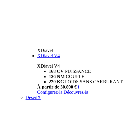
XDiavel
XDiavel V4
XDiavel V4
168 CV
PUISSANCE
126 NM
COUPLE
229 KG
POIDS SANS CARBURANT
À partir de 30.890 €
i
Configurez-la
Découvrez-la
DesertX