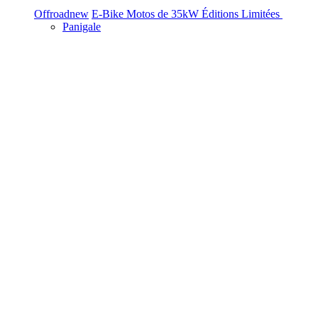
Offroad
new
E-Bike
Motos de 35kW
Éditions Limitées
Panigale