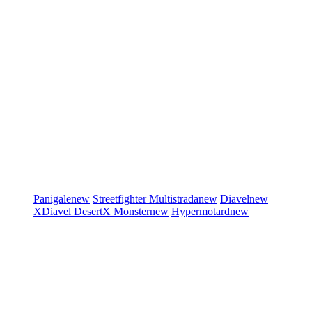
Panigale
new
Streetfighter
Multistrada
new
Diavel
new
XDiavel
DesertX
Monster
new
Hypermotard
new