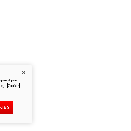
ppareil pour
ting.
Cookie
KIES