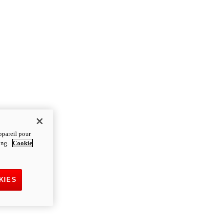
ppareil pour
ting.
Cookie
KIES