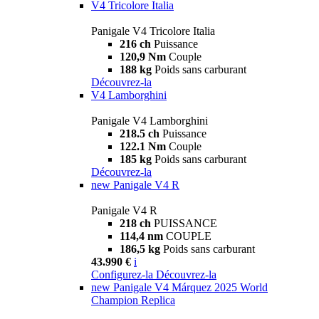
V4 Tricolore Italia
Panigale V4 Tricolore Italia
216 ch
Puissance
120,9 Nm
Couple
188 kg
Poids sans carburant
Découvrez-la
V4 Lamborghini
Panigale V4 Lamborghini
218.5 ch
Puissance
122.1 Nm
Couple
185 kg
Poids sans carburant
Découvrez-la
new
Panigale V4 R
Panigale V4 R
218 ch
PUISSANCE
114,4 nm
COUPLE
186,5 kg
Poids sans carburant
43.990 €
i
Configurez-la
Découvrez-la
new
Panigale V4 Márquez 2025 World
Champion Replica