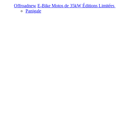
Offroad
new
E-Bike
Motos de 35kW
Éditions Limitées
Panigale