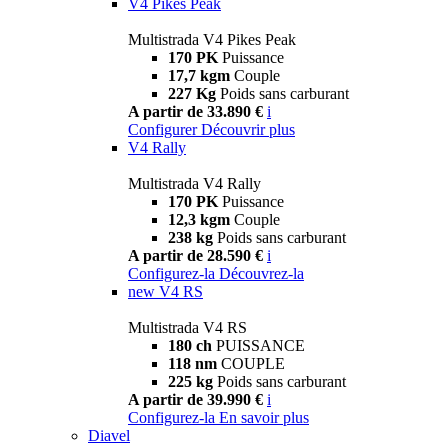
V4 Pikes Peak
Multistrada V4 Pikes Peak
170 PK
Puissance
17,7 kgm
Couple
227 Kg
Poids sans carburant
A partir de 33.890 €
i
Configurer
Découvrir plus
V4 Rally
Multistrada V4 Rally
170 PK
Puissance
12,3 kgm
Couple
238 kg
Poids sans carburant
A partir de 28.590 €
i
Configurez-la
Découvrez-la
new
V4 RS
Multistrada V4 RS
180 ch
PUISSANCE
118 nm
COUPLE
225 kg
Poids sans carburant
A partir de 39.990 €
i
Configurez-la
En savoir plus
Diavel