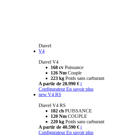
Diavel
V4
Diavel V4
168 cv
Puissance
126 Nm
Couple
223 kg
Poids sans carburant
A partir de 28.990 €
i
Configurateur
En savoir plus
new
V4 RS
Diavel V4 RS
182 ch
PUISSANCE
120 Nm
COUPLE
220 kg
Poids sans carburant
A partir de 40.590 €
i
Configurateur
En savoir plus