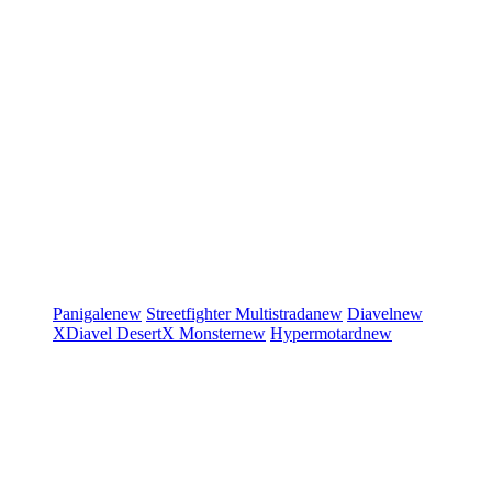
Panigale
new
Streetfighter
Multistrada
new
Diavel
new
XDiavel
DesertX
Monster
new
Hypermotard
new