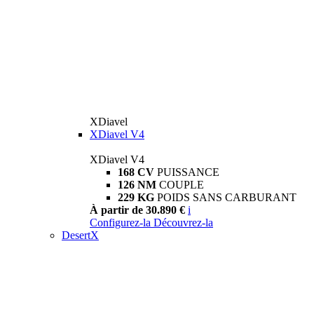
XDiavel
XDiavel V4
XDiavel V4
168 CV
PUISSANCE
126 NM
COUPLE
229 KG
POIDS SANS CARBURANT
À partir de 30.890 €
i
Configurez-la
Découvrez-la
DesertX