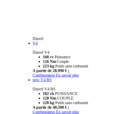
Diavel
V4
Diavel V4
168 cv
Puissance
126 Nm
Couple
223 kg
Poids sans carburant
A partir de 28.990 €
i
Configurateur
En savoir plus
new
V4 RS
Diavel V4 RS
182 ch
PUISSANCE
120 Nm
COUPLE
220 kg
Poids sans carburant
A partir de 40.590 €
i
Configurateur
En savoir plus