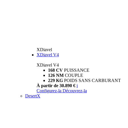
XDiavel
XDiavel V4
XDiavel V4
168 CV
PUISSANCE
126 NM
COUPLE
229 KG
POIDS SANS CARBURANT
À partir de 30.890 €
i
Configurez-la
Découvrez-la
DesertX