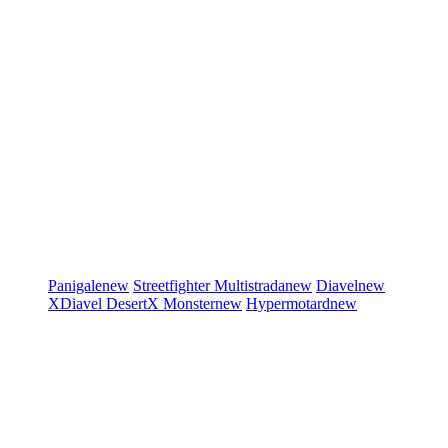
Panigale
new
Streetfighter
Multistrada
new
Diavel
new
XDiavel
DesertX
Monster
new
Hypermotard
new