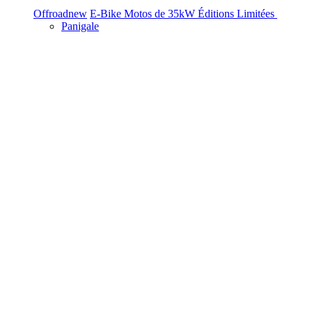
Offroad
new
E-Bike
Motos de 35kW
Éditions Limitées
Panigale