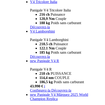
V4 Tricolore Italia
Panigale V4 Tricolore Italia
216 ch
Puissance
120,9 Nm
Couple
188 kg
Poids sans carburant
Découvrez-la
V4 Lamborghini
Panigale V4 Lamborghini
218.5 ch
Puissance
122.1 Nm
Couple
185 kg
Poids sans carburant
Découvrez-la
new
Panigale V4 R
Panigale V4 R
218 ch
PUISSANCE
114,4 nm
COUPLE
186,5 kg
Poids sans carburant
43.990 €
i
Configurez-la
Découvrez-la
new
Panigale V4 Márquez 2025 World
Champion Replica