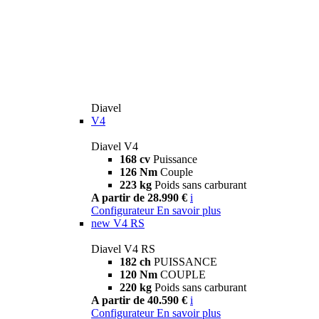
Diavel
V4
Diavel V4
168 cv
Puissance
126 Nm
Couple
223 kg
Poids sans carburant
A partir de 28.990 €
i
Configurateur
En savoir plus
new
V4 RS
Diavel V4 RS
182 ch
PUISSANCE
120 Nm
COUPLE
220 kg
Poids sans carburant
A partir de 40.590 €
i
Configurateur
En savoir plus