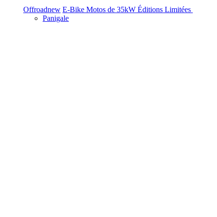
Offroad
new
E-Bike
Motos de 35kW
Éditions Limitées
Panigale