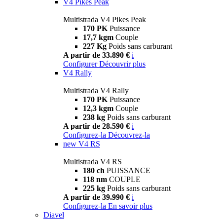
V4 Pikes Peak
Multistrada V4 Pikes Peak
170 PK
Puissance
17,7 kgm
Couple
227 Kg
Poids sans carburant
A partir de 33.890 €
i
Configurer
Découvrir plus
V4 Rally
Multistrada V4 Rally
170 PK
Puissance
12,3 kgm
Couple
238 kg
Poids sans carburant
A partir de 28.590 €
i
Configurez-la
Découvrez-la
new
V4 RS
Multistrada V4 RS
180 ch
PUISSANCE
118 nm
COUPLE
225 kg
Poids sans carburant
A partir de 39.990 €
i
Configurez-la
En savoir plus
Diavel