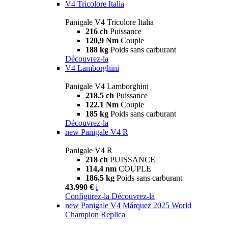
V4 Tricolore Italia
Panigale V4 Tricolore Italia
216 ch
Puissance
120,9 Nm
Couple
188 kg
Poids sans carburant
Découvrez-la
V4 Lamborghini
Panigale V4 Lamborghini
218.5 ch
Puissance
122.1 Nm
Couple
185 kg
Poids sans carburant
Découvrez-la
new
Panigale V4 R
Panigale V4 R
218 ch
PUISSANCE
114,4 nm
COUPLE
186,5 kg
Poids sans carburant
43.990 €
i
Configurez-la
Découvrez-la
new
Panigale V4 Márquez 2025 World
Champion Replica