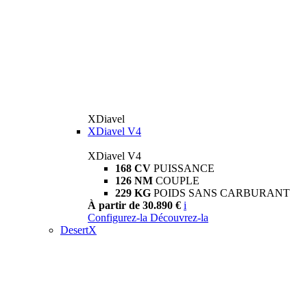
XDiavel
XDiavel V4
XDiavel V4
168 CV
PUISSANCE
126 NM
COUPLE
229 KG
POIDS SANS CARBURANT
À partir de 30.890 €
i
Configurez-la
Découvrez-la
DesertX