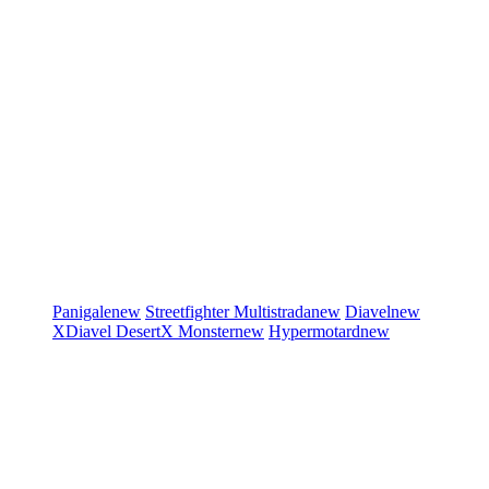
Panigale
new
Streetfighter
Multistrada
new
Diavel
new
XDiavel
DesertX
Monster
new
Hypermotard
new