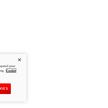
ppareil pour
ting.
Cookie
KIES