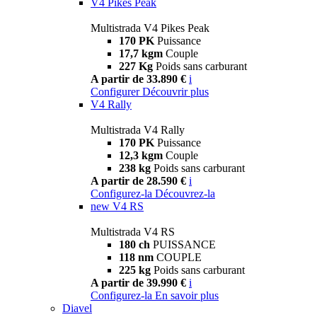
V4 Pikes Peak
Multistrada V4 Pikes Peak
170 PK
Puissance
17,7 kgm
Couple
227 Kg
Poids sans carburant
A partir de 33.890 €
i
Configurer
Découvrir plus
V4 Rally
Multistrada V4 Rally
170 PK
Puissance
12,3 kgm
Couple
238 kg
Poids sans carburant
A partir de 28.590 €
i
Configurez-la
Découvrez-la
new
V4 RS
Multistrada V4 RS
180 ch
PUISSANCE
118 nm
COUPLE
225 kg
Poids sans carburant
A partir de 39.990 €
i
Configurez-la
En savoir plus
Diavel