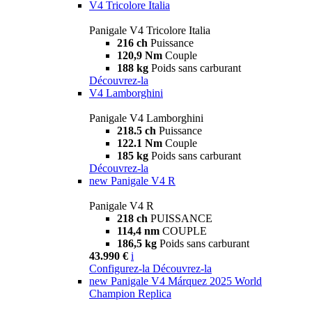
V4 Tricolore Italia
Panigale V4 Tricolore Italia
216 ch
Puissance
120,9 Nm
Couple
188 kg
Poids sans carburant
Découvrez-la
V4 Lamborghini
Panigale V4 Lamborghini
218.5 ch
Puissance
122.1 Nm
Couple
185 kg
Poids sans carburant
Découvrez-la
new
Panigale V4 R
Panigale V4 R
218 ch
PUISSANCE
114,4 nm
COUPLE
186,5 kg
Poids sans carburant
43.990 €
i
Configurez-la
Découvrez-la
new
Panigale V4 Márquez 2025 World
Champion Replica