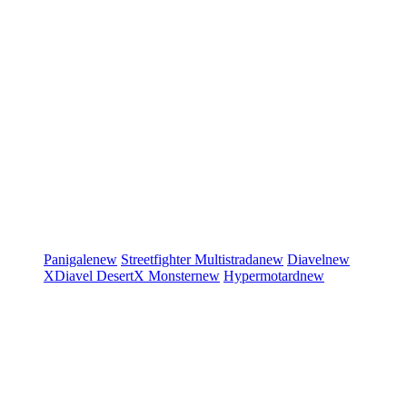
Panigale
new
Streetfighter
Multistrada
new
Diavel
new
XDiavel
DesertX
Monster
new
Hypermotard
new