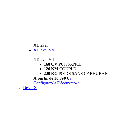
XDiavel
XDiavel V4
XDiavel V4
168 CV
PUISSANCE
126 NM
COUPLE
229 KG
POIDS SANS CARBURANT
À partir de 30.890 €
i
Configurez-la
Découvrez-la
DesertX