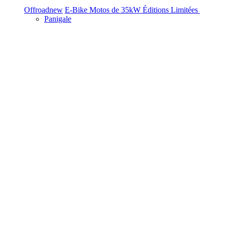
Offroad
new
E-Bike
Motos de 35kW
Éditions Limitées
Panigale