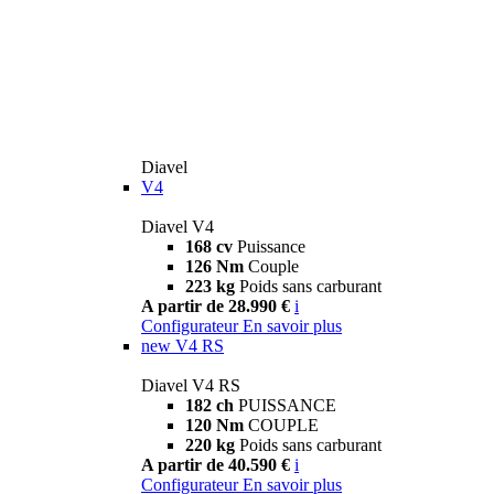
Diavel
V4
Diavel V4
168 cv
Puissance
126 Nm
Couple
223 kg
Poids sans carburant
A partir de 28.990 €
i
Configurateur
En savoir plus
new
V4 RS
Diavel V4 RS
182 ch
PUISSANCE
120 Nm
COUPLE
220 kg
Poids sans carburant
A partir de 40.590 €
i
Configurateur
En savoir plus