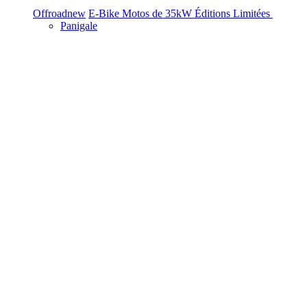
Offroad
new
E-Bike
Motos de 35kW
Éditions Limitées
Panigale