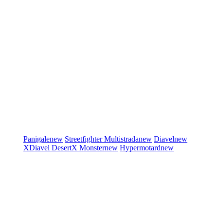
Panigale
new
Streetfighter
Multistrada
new
Diavel
new
XDiavel
DesertX
Monster
new
Hypermotard
new