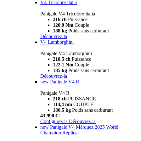
V4 Tricolore Italia
Panigale V4 Tricolore Italia
216 ch
Puissance
120,9 Nm
Couple
188 kg
Poids sans carburant
Découvrez-la
V4 Lamborghini
Panigale V4 Lamborghini
218.5 ch
Puissance
122.1 Nm
Couple
185 kg
Poids sans carburant
Découvrez-la
new
Panigale V4 R
Panigale V4 R
218 ch
PUISSANCE
114,4 nm
COUPLE
186,5 kg
Poids sans carburant
43.990 €
i
Configurez-la
Découvrez-la
new
Panigale V4 Márquez 2025 World
Champion Replica