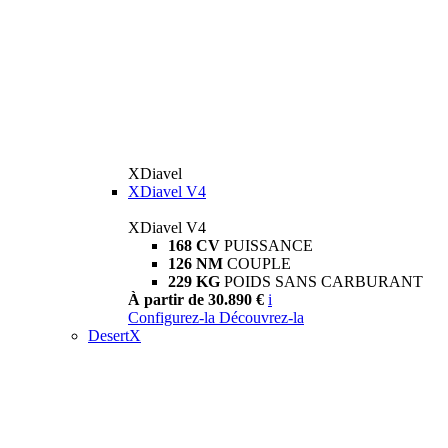
XDiavel
XDiavel V4
XDiavel V4
168 CV
PUISSANCE
126 NM
COUPLE
229 KG
POIDS SANS CARBURANT
À partir de 30.890 €
i
Configurez-la
Découvrez-la
DesertX