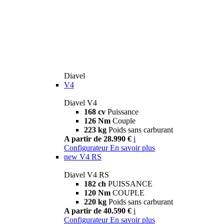
Diavel
V4
Diavel V4
168 cv
Puissance
126 Nm
Couple
223 kg
Poids sans carburant
A partir de 28.990 €
i
Configurateur
En savoir plus
new
V4 RS
Diavel V4 RS
182 ch
PUISSANCE
120 Nm
COUPLE
220 kg
Poids sans carburant
A partir de 40.590 €
i
Configurateur
En savoir plus