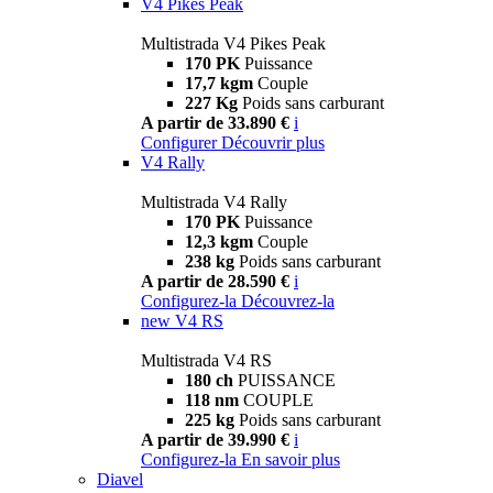
V4 Pikes Peak
Multistrada V4 Pikes Peak
170 PK
Puissance
17,7 kgm
Couple
227 Kg
Poids sans carburant
A partir de 33.890 €
i
Configurer
Découvrir plus
V4 Rally
Multistrada V4 Rally
170 PK
Puissance
12,3 kgm
Couple
238 kg
Poids sans carburant
A partir de 28.590 €
i
Configurez-la
Découvrez-la
new
V4 RS
Multistrada V4 RS
180 ch
PUISSANCE
118 nm
COUPLE
225 kg
Poids sans carburant
A partir de 39.990 €
i
Configurez-la
En savoir plus
Diavel