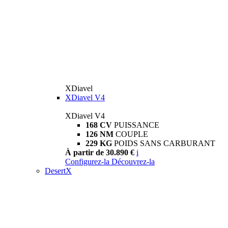
XDiavel
XDiavel V4
XDiavel V4
168 CV
PUISSANCE
126 NM
COUPLE
229 KG
POIDS SANS CARBURANT
À partir de 30.890 €
i
Configurez-la
Découvrez-la
DesertX