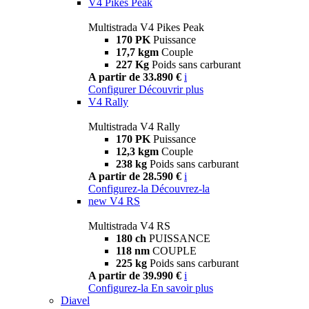
V4 Pikes Peak
Multistrada V4 Pikes Peak
170 PK
Puissance
17,7 kgm
Couple
227 Kg
Poids sans carburant
A partir de 33.890 €
i
Configurer
Découvrir plus
V4 Rally
Multistrada V4 Rally
170 PK
Puissance
12,3 kgm
Couple
238 kg
Poids sans carburant
A partir de 28.590 €
i
Configurez-la
Découvrez-la
new
V4 RS
Multistrada V4 RS
180 ch
PUISSANCE
118 nm
COUPLE
225 kg
Poids sans carburant
A partir de 39.990 €
i
Configurez-la
En savoir plus
Diavel