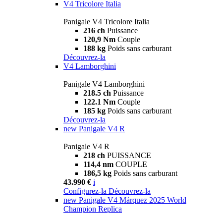
V4 Tricolore Italia
Panigale V4 Tricolore Italia
216 ch
Puissance
120,9 Nm
Couple
188 kg
Poids sans carburant
Découvrez-la
V4 Lamborghini
Panigale V4 Lamborghini
218.5 ch
Puissance
122.1 Nm
Couple
185 kg
Poids sans carburant
Découvrez-la
new
Panigale V4 R
Panigale V4 R
218 ch
PUISSANCE
114,4 nm
COUPLE
186,5 kg
Poids sans carburant
43.990 €
i
Configurez-la
Découvrez-la
new
Panigale V4 Márquez 2025 World
Champion Replica