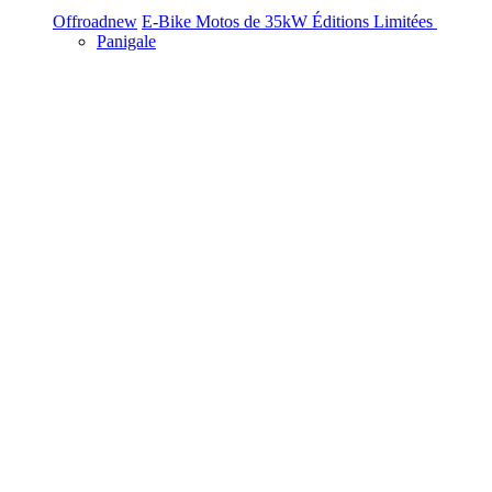
Offroad
new
E-Bike
Motos de 35kW
Éditions Limitées
Panigale