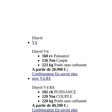
Diavel
V4
Diavel V4
168 cv
Puissance
126 Nm
Couple
223 kg
Poids sans carburant
A partir de 28.990 €
i
Configurateur
En savoir plus
new
V4 RS
Diavel V4 RS
182 ch
PUISSANCE
120 Nm
COUPLE
220 kg
Poids sans carburant
A partir de 40.590 €
i
Configurateur
En savoir plus