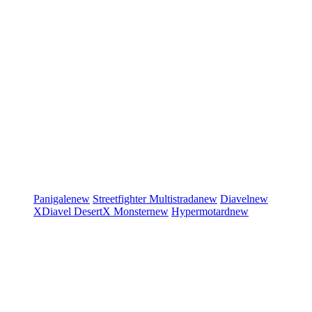
Panigale
new
Streetfighter
Multistrada
new
Diavel
new
XDiavel
DesertX
Monster
new
Hypermotard
new