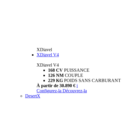
XDiavel
XDiavel V4
XDiavel V4
168 CV
PUISSANCE
126 NM
COUPLE
229 KG
POIDS SANS CARBURANT
À partir de 30.890 €
i
Configurez-la
Découvrez-la
DesertX