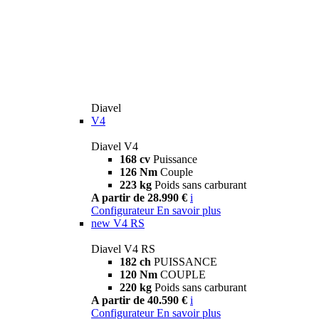
Diavel
V4
Diavel V4
168 cv
Puissance
126 Nm
Couple
223 kg
Poids sans carburant
A partir de 28.990 €
i
Configurateur
En savoir plus
new
V4 RS
Diavel V4 RS
182 ch
PUISSANCE
120 Nm
COUPLE
220 kg
Poids sans carburant
A partir de 40.590 €
i
Configurateur
En savoir plus