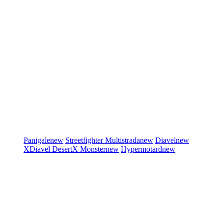
Panigale
new
Streetfighter
Multistrada
new
Diavel
new
XDiavel
DesertX
Monster
new
Hypermotard
new