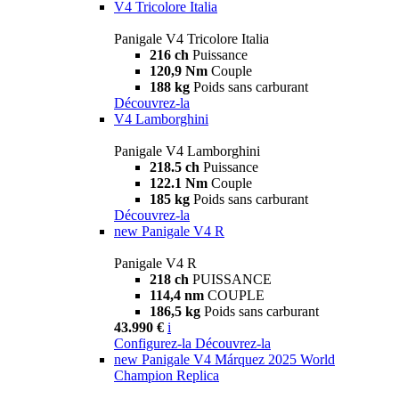
V4 Tricolore Italia
Panigale V4 Tricolore Italia
216 ch
Puissance
120,9 Nm
Couple
188 kg
Poids sans carburant
Découvrez-la
V4 Lamborghini
Panigale V4 Lamborghini
218.5 ch
Puissance
122.1 Nm
Couple
185 kg
Poids sans carburant
Découvrez-la
new
Panigale V4 R
Panigale V4 R
218 ch
PUISSANCE
114,4 nm
COUPLE
186,5 kg
Poids sans carburant
43.990 €
i
Configurez-la
Découvrez-la
new
Panigale V4 Márquez 2025 World
Champion Replica