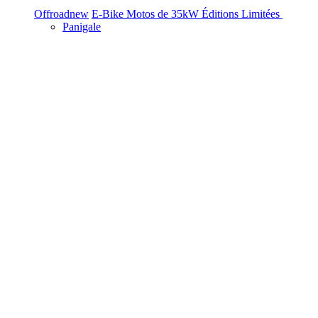
Offroad
new
E-Bike
Motos de 35kW
Éditions Limitées
Panigale