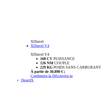
XDiavel
XDiavel V4
XDiavel V4
168 CV
PUISSANCE
126 NM
COUPLE
229 KG
POIDS SANS CARBURANT
À partir de 30.890 €
i
Configurez-la
Découvrez-la
DesertX