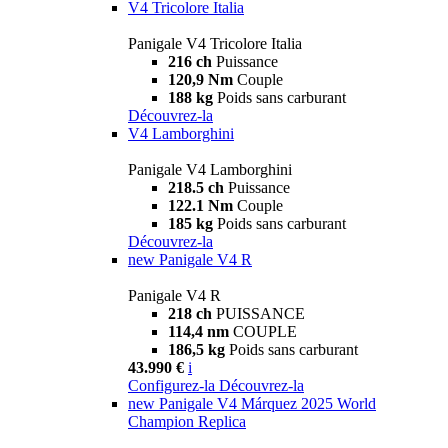
V4 Tricolore Italia
Panigale V4 Tricolore Italia
216 ch
Puissance
120,9 Nm
Couple
188 kg
Poids sans carburant
Découvrez-la
V4 Lamborghini
Panigale V4 Lamborghini
218.5 ch
Puissance
122.1 Nm
Couple
185 kg
Poids sans carburant
Découvrez-la
new
Panigale V4 R
Panigale V4 R
218 ch
PUISSANCE
114,4 nm
COUPLE
186,5 kg
Poids sans carburant
43.990 €
i
Configurez-la
Découvrez-la
new
Panigale V4 Márquez 2025 World
Champion Replica