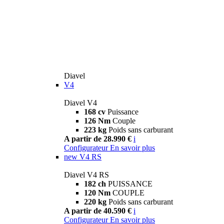
Diavel
V4
Diavel V4
168 cv
Puissance
126 Nm
Couple
223 kg
Poids sans carburant
A partir de 28.990 €
i
Configurateur
En savoir plus
new
V4 RS
Diavel V4 RS
182 ch
PUISSANCE
120 Nm
COUPLE
220 kg
Poids sans carburant
A partir de 40.590 €
i
Configurateur
En savoir plus