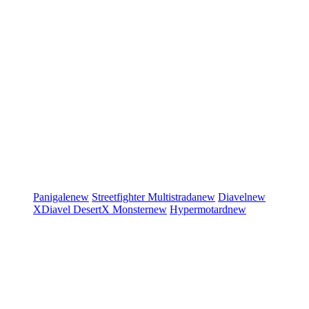
Panigale
new
Streetfighter
Multistrada
new
Diavel
new
XDiavel
DesertX
Monster
new
Hypermotard
new