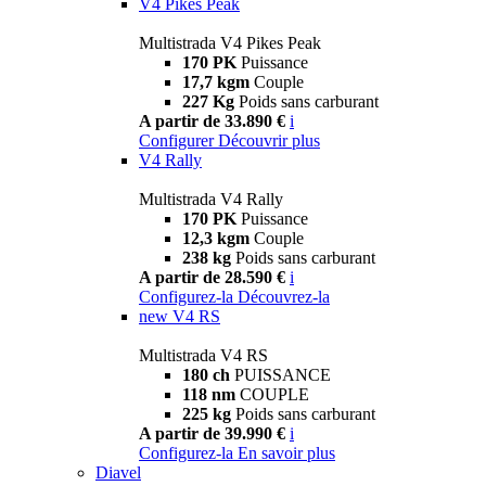
V4 Pikes Peak
Multistrada V4 Pikes Peak
170 PK
Puissance
17,7 kgm
Couple
227 Kg
Poids sans carburant
A partir de 33.890 €
i
Configurer
Découvrir plus
V4 Rally
Multistrada V4 Rally
170 PK
Puissance
12,3 kgm
Couple
238 kg
Poids sans carburant
A partir de 28.590 €
i
Configurez-la
Découvrez-la
new
V4 RS
Multistrada V4 RS
180 ch
PUISSANCE
118 nm
COUPLE
225 kg
Poids sans carburant
A partir de 39.990 €
i
Configurez-la
En savoir plus
Diavel