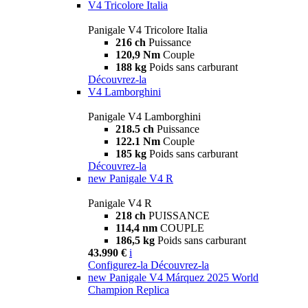
V4 Tricolore Italia
Panigale V4 Tricolore Italia
216 ch
Puissance
120,9 Nm
Couple
188 kg
Poids sans carburant
Découvrez-la
V4 Lamborghini
Panigale V4 Lamborghini
218.5 ch
Puissance
122.1 Nm
Couple
185 kg
Poids sans carburant
Découvrez-la
new
Panigale V4 R
Panigale V4 R
218 ch
PUISSANCE
114,4 nm
COUPLE
186,5 kg
Poids sans carburant
43.990 €
i
Configurez-la
Découvrez-la
new
Panigale V4 Márquez 2025 World
Champion Replica