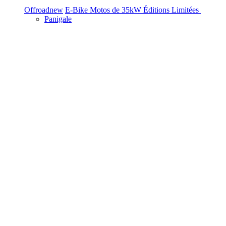
Offroad
new
E-Bike
Motos de 35kW
Éditions Limitées
Panigale