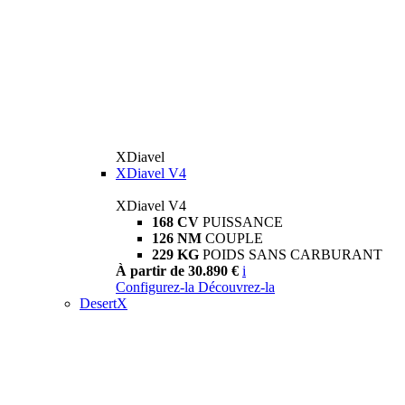
XDiavel
XDiavel V4
XDiavel V4
168 CV
PUISSANCE
126 NM
COUPLE
229 KG
POIDS SANS CARBURANT
À partir de 30.890 €
i
Configurez-la
Découvrez-la
DesertX