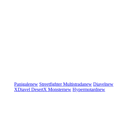
Panigale
new
Streetfighter
Multistrada
new
Diavel
new
XDiavel
DesertX
Monster
new
Hypermotard
new