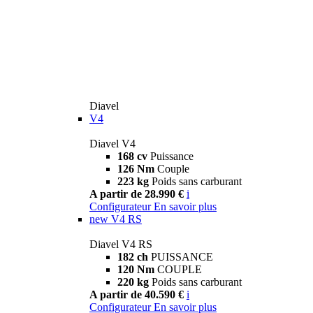
Diavel
V4
Diavel V4
168 cv
Puissance
126 Nm
Couple
223 kg
Poids sans carburant
A partir de 28.990 €
i
Configurateur
En savoir plus
new
V4 RS
Diavel V4 RS
182 ch
PUISSANCE
120 Nm
COUPLE
220 kg
Poids sans carburant
A partir de 40.590 €
i
Configurateur
En savoir plus