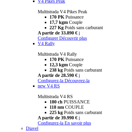
V4 Pikes Peak
Multistrada V4 Pikes Peak
170 PK
Puissance
17,7 kgm
Couple
227 Kg
Poids sans carburant
A partir de 33.890 €
i
Configurer
Découvrir plus
V4 Rally
Multistrada V4 Rally
170 PK
Puissance
12,3 kgm
Couple
238 kg
Poids sans carburant
A partir de 28.590 €
i
Configurez-la
Découvrez-la
new
V4 RS
Multistrada V4 RS
180 ch
PUISSANCE
118 nm
COUPLE
225 kg
Poids sans carburant
A partir de 39.990 €
i
Configurez-la
En savoir plus
Diavel