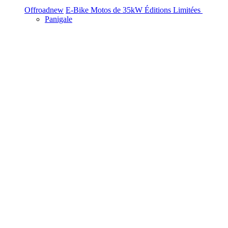
Offroad
new
E-Bike
Motos de 35kW
Éditions Limitées
Panigale