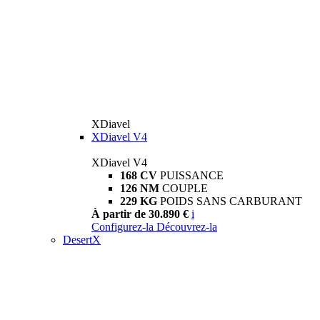
XDiavel
XDiavel V4
XDiavel V4
168 CV
PUISSANCE
126 NM
COUPLE
229 KG
POIDS SANS CARBURANT
À partir de 30.890 €
i
Configurez-la
Découvrez-la
DesertX