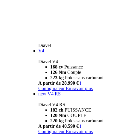
Diavel
V4
Diavel V4
168 cv
Puissance
126 Nm
Couple
223 kg
Poids sans carburant
A partir de 28.990 €
i
Configurateur
En savoir plus
new
V4 RS
Diavel V4 RS
182 ch
PUISSANCE
120 Nm
COUPLE
220 kg
Poids sans carburant
A partir de 40.590 €
i
Configurateur
En savoir plus