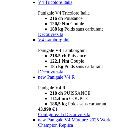
V4 Tricolore Italia
Panigale V4 Tricolore Italia
216 ch
Puissance
120,9 Nm
Couple
188 kg
Poids sans carburant
Découvrez-la
V4 Lamborghini
Panigale V4 Lamborghini
218.5 ch
Puissance
122.1 Nm
Couple
185 kg
Poids sans carburant
Découvrez-la
new
Panigale V4 R
Panigale V4 R
218 ch
PUISSANCE
114,4 nm
COUPLE
186,5 kg
Poids sans carburant
43.990 €
i
Configurez-la
Découvrez-la
new
Panigale V4 Márquez 2025 World
Champion Replica