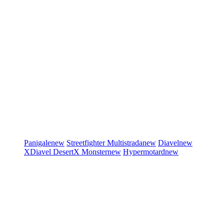
Panigale
new
Streetfighter
Multistrada
new
Diavel
new
XDiavel
DesertX
Monster
new
Hypermotard
new