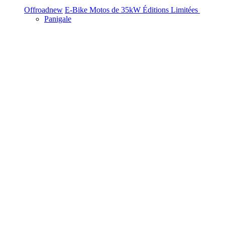
Offroad
new
E-Bike
Motos de 35kW
Éditions Limitées
Panigale