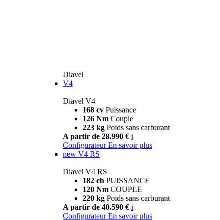
Diavel
V4
Diavel V4
168 cv
Puissance
126 Nm
Couple
223 kg
Poids sans carburant
A partir de 28.990 €
i
Configurateur
En savoir plus
new
V4 RS
Diavel V4 RS
182 ch
PUISSANCE
120 Nm
COUPLE
220 kg
Poids sans carburant
A partir de 40.590 €
i
Configurateur
En savoir plus