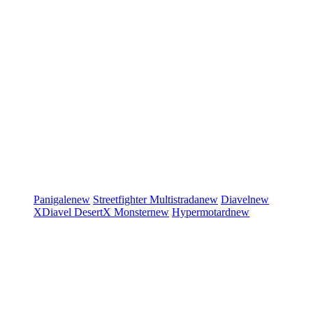
Panigale
new
Streetfighter
Multistrada
new
Diavel
new
XDiavel
DesertX
Monster
new
Hypermotard
new