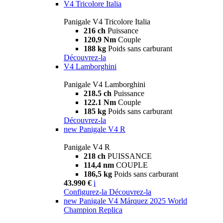
V4 Tricolore Italia
Panigale V4 Tricolore Italia
216 ch
Puissance
120,9 Nm
Couple
188 kg
Poids sans carburant
Découvrez-la
V4 Lamborghini
Panigale V4 Lamborghini
218.5 ch
Puissance
122.1 Nm
Couple
185 kg
Poids sans carburant
Découvrez-la
new
Panigale V4 R
Panigale V4 R
218 ch
PUISSANCE
114,4 nm
COUPLE
186,5 kg
Poids sans carburant
43.990 €
i
Configurez-la
Découvrez-la
new
Panigale V4 Márquez 2025 World
Champion Replica