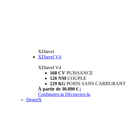
XDiavel
XDiavel V4
XDiavel V4
168 CV
PUISSANCE
126 NM
COUPLE
229 KG
POIDS SANS CARBURANT
À partir de 30.890 €
i
Configurez-la
Découvrez-la
DesertX