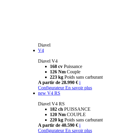
Diavel
V4
Diavel V4
168 cv
Puissance
126 Nm
Couple
223 kg
Poids sans carburant
A partir de 28.990 €
i
Configurateur
En savoir plus
new
V4 RS
Diavel V4 RS
182 ch
PUISSANCE
120 Nm
COUPLE
220 kg
Poids sans carburant
A partir de 40.590 €
i
Configurateur
En savoir plus