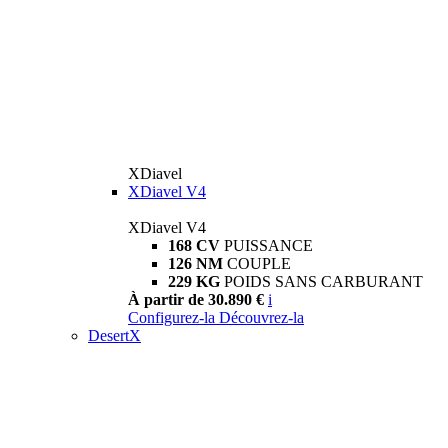
XDiavel
XDiavel V4
XDiavel V4
168 CV
PUISSANCE
126 NM
COUPLE
229 KG
POIDS SANS CARBURANT
À partir de 30.890 €
i
Configurez-la
Découvrez-la
DesertX