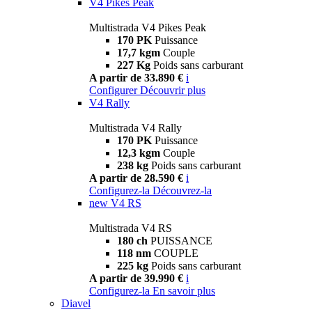
V4 Pikes Peak
Multistrada V4 Pikes Peak
170 PK
Puissance
17,7 kgm
Couple
227 Kg
Poids sans carburant
A partir de 33.890 €
i
Configurer
Découvrir plus
V4 Rally
Multistrada V4 Rally
170 PK
Puissance
12,3 kgm
Couple
238 kg
Poids sans carburant
A partir de 28.590 €
i
Configurez-la
Découvrez-la
new
V4 RS
Multistrada V4 RS
180 ch
PUISSANCE
118 nm
COUPLE
225 kg
Poids sans carburant
A partir de 39.990 €
i
Configurez-la
En savoir plus
Diavel