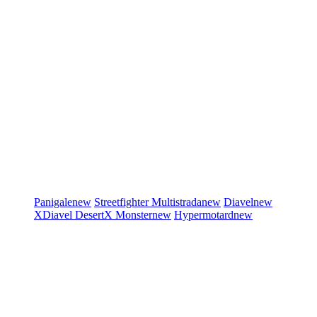
Panigale
new
Streetfighter
Multistrada
new
Diavel
new
XDiavel
DesertX
Monster
new
Hypermotard
new