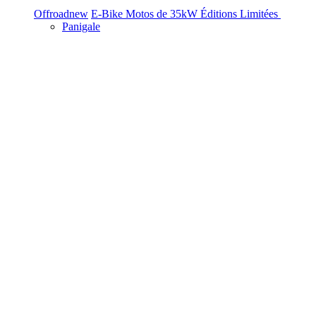
Offroad
new
E-Bike
Motos de 35kW
Éditions Limitées
Panigale