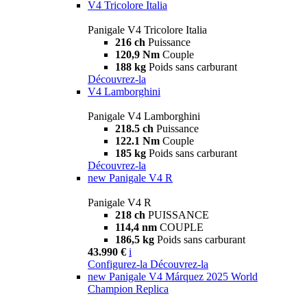
V4 Tricolore Italia
Panigale V4 Tricolore Italia
216 ch
Puissance
120,9 Nm
Couple
188 kg
Poids sans carburant
Découvrez-la
V4 Lamborghini
Panigale V4 Lamborghini
218.5 ch
Puissance
122.1 Nm
Couple
185 kg
Poids sans carburant
Découvrez-la
new
Panigale V4 R
Panigale V4 R
218 ch
PUISSANCE
114,4 nm
COUPLE
186,5 kg
Poids sans carburant
43.990 €
i
Configurez-la
Découvrez-la
new
Panigale V4 Márquez 2025 World
Champion Replica