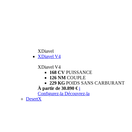
XDiavel
XDiavel V4
XDiavel V4
168 CV
PUISSANCE
126 NM
COUPLE
229 KG
POIDS SANS CARBURANT
À partir de 30.890 €
i
Configurez-la
Découvrez-la
DesertX