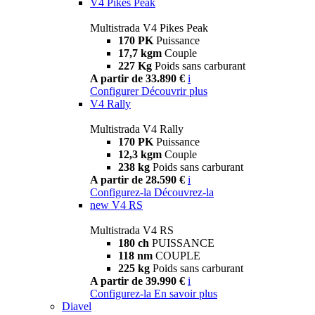
V4 Pikes Peak
Multistrada V4 Pikes Peak
170 PK
Puissance
17,7 kgm
Couple
227 Kg
Poids sans carburant
A partir de 33.890 €
i
Configurer
Découvrir plus
V4 Rally
Multistrada V4 Rally
170 PK
Puissance
12,3 kgm
Couple
238 kg
Poids sans carburant
A partir de 28.590 €
i
Configurez-la
Découvrez-la
new
V4 RS
Multistrada V4 RS
180 ch
PUISSANCE
118 nm
COUPLE
225 kg
Poids sans carburant
A partir de 39.990 €
i
Configurez-la
En savoir plus
Diavel