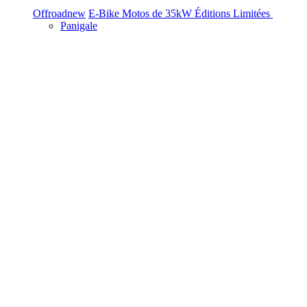
Offroad
new
E-Bike
Motos de 35kW
Éditions Limitées
Panigale