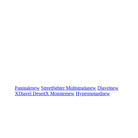
Panigale
new
Streetfighter
Multistrada
new
Diavel
new
XDiavel
DesertX
Monster
new
Hypermotard
new