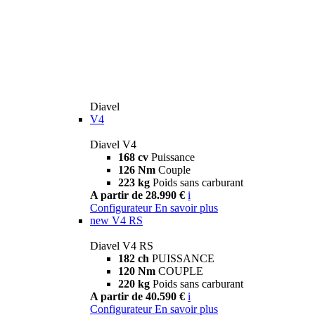
Diavel
V4
Diavel V4
168 cv
Puissance
126 Nm
Couple
223 kg
Poids sans carburant
A partir de 28.990 €
i
Configurateur
En savoir plus
new
V4 RS
Diavel V4 RS
182 ch
PUISSANCE
120 Nm
COUPLE
220 kg
Poids sans carburant
A partir de 40.590 €
i
Configurateur
En savoir plus