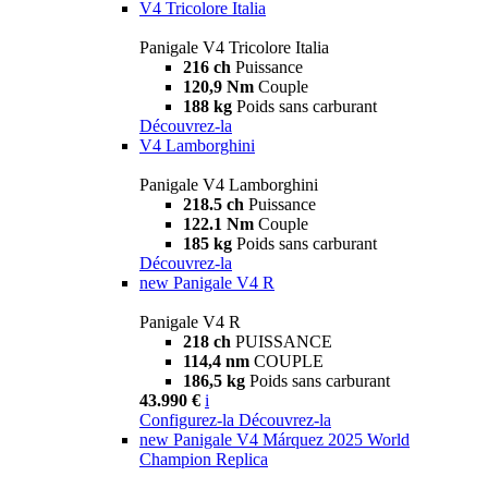
V4 Tricolore Italia
Panigale V4 Tricolore Italia
216 ch
Puissance
120,9 Nm
Couple
188 kg
Poids sans carburant
Découvrez-la
V4 Lamborghini
Panigale V4 Lamborghini
218.5 ch
Puissance
122.1 Nm
Couple
185 kg
Poids sans carburant
Découvrez-la
new
Panigale V4 R
Panigale V4 R
218 ch
PUISSANCE
114,4 nm
COUPLE
186,5 kg
Poids sans carburant
43.990 €
i
Configurez-la
Découvrez-la
new
Panigale V4 Márquez 2025 World
Champion Replica