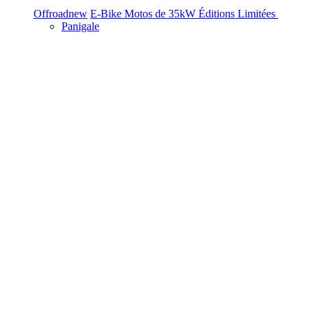
Offroad
new
E-Bike
Motos de 35kW
Éditions Limitées
Panigale