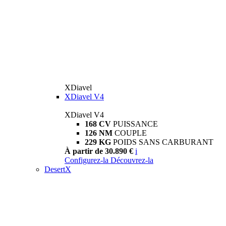
XDiavel
XDiavel V4
XDiavel V4
168 CV
PUISSANCE
126 NM
COUPLE
229 KG
POIDS SANS CARBURANT
À partir de 30.890 €
i
Configurez-la
Découvrez-la
DesertX