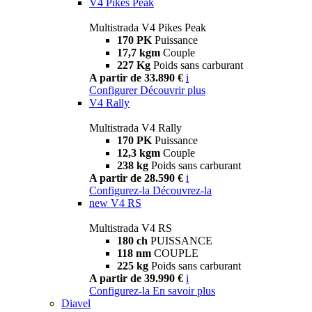
V4 Pikes Peak
Multistrada V4 Pikes Peak
170 PK
Puissance
17,7 kgm
Couple
227 Kg
Poids sans carburant
A partir de 33.890 €
i
Configurer
Découvrir plus
V4 Rally
Multistrada V4 Rally
170 PK
Puissance
12,3 kgm
Couple
238 kg
Poids sans carburant
A partir de 28.590 €
i
Configurez-la
Découvrez-la
new
V4 RS
Multistrada V4 RS
180 ch
PUISSANCE
118 nm
COUPLE
225 kg
Poids sans carburant
A partir de 39.990 €
i
Configurez-la
En savoir plus
Diavel