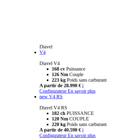
Diavel
V4
Diavel V4
168 cv
Puissance
126 Nm
Couple
223 kg
Poids sans carburant
A partir de 28.990 €
i
Configurateur
En savoir plus
new
V4 RS
Diavel V4 RS
182 ch
PUISSANCE
120 Nm
COUPLE
220 kg
Poids sans carburant
A partir de 40.590 €
i
Configurateur
En savoir plus