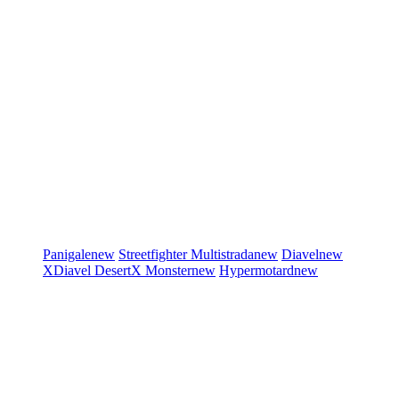
Panigale
new
Streetfighter
Multistrada
new
Diavel
new
XDiavel
DesertX
Monster
new
Hypermotard
new