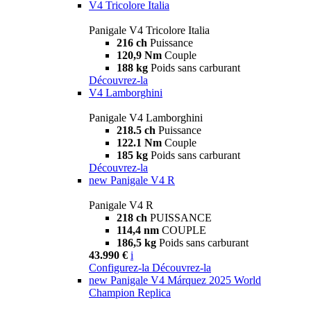
V4 Tricolore Italia
Panigale V4 Tricolore Italia
216 ch
Puissance
120,9 Nm
Couple
188 kg
Poids sans carburant
Découvrez-la
V4 Lamborghini
Panigale V4 Lamborghini
218.5 ch
Puissance
122.1 Nm
Couple
185 kg
Poids sans carburant
Découvrez-la
new
Panigale V4 R
Panigale V4 R
218 ch
PUISSANCE
114,4 nm
COUPLE
186,5 kg
Poids sans carburant
43.990 €
i
Configurez-la
Découvrez-la
new
Panigale V4 Márquez 2025 World
Champion Replica