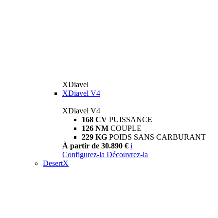
XDiavel
XDiavel V4
XDiavel V4
168 CV
PUISSANCE
126 NM
COUPLE
229 KG
POIDS SANS CARBURANT
À partir de 30.890 €
i
Configurez-la
Découvrez-la
DesertX