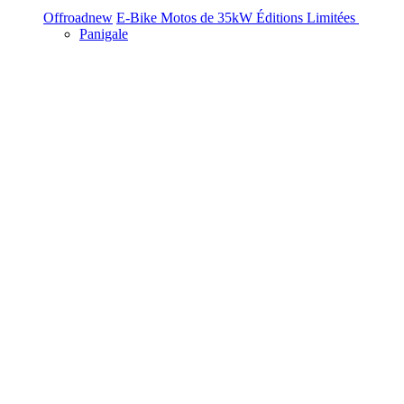
Offroad
new
E-Bike
Motos de 35kW
Éditions Limitées
Panigale