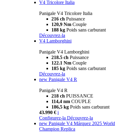
V4 Tricolore Italia
Panigale V4 Tricolore Italia
216 ch
Puissance
120,9 Nm
Couple
188 kg
Poids sans carburant
Découvrez-la
V4 Lamborghini
Panigale V4 Lamborghini
218.5 ch
Puissance
122.1 Nm
Couple
185 kg
Poids sans carburant
Découvrez-la
new
Panigale V4 R
Panigale V4 R
218 ch
PUISSANCE
114,4 nm
COUPLE
186,5 kg
Poids sans carburant
43.990 €
i
Configurez-la
Découvrez-la
new
Panigale V4 Márquez 2025 World
Champion Replica