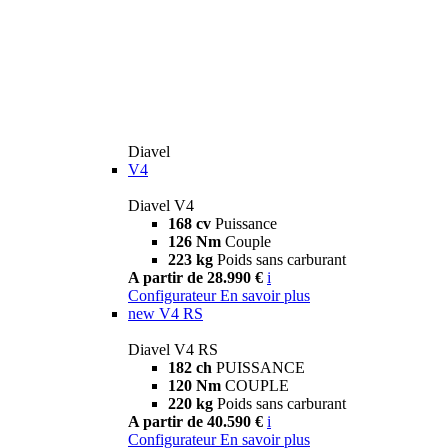
Diavel
V4
Diavel V4
168 cv
Puissance
126 Nm
Couple
223 kg
Poids sans carburant
A partir de 28.990 €
i
Configurateur
En savoir plus
new
V4 RS
Diavel V4 RS
182 ch
PUISSANCE
120 Nm
COUPLE
220 kg
Poids sans carburant
A partir de 40.590 €
i
Configurateur
En savoir plus