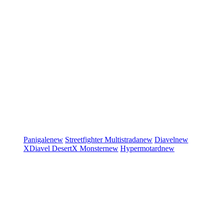
Panigale
new
Streetfighter
Multistrada
new
Diavel
new
XDiavel
DesertX
Monster
new
Hypermotard
new