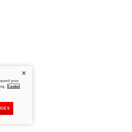
ppareil pour
ting.
Cookie
KIES