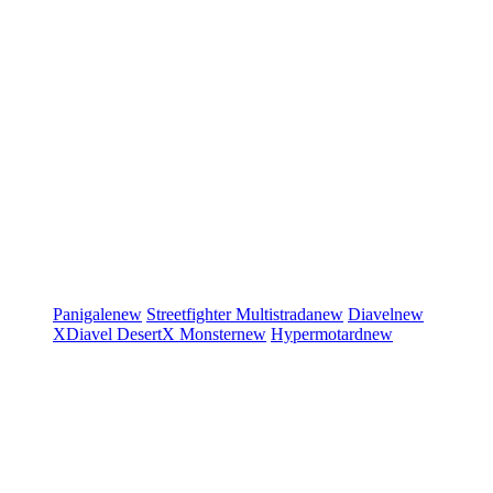
Panigale
new
Streetfighter
Multistrada
new
Diavel
new
XDiavel
DesertX
Monster
new
Hypermotard
new