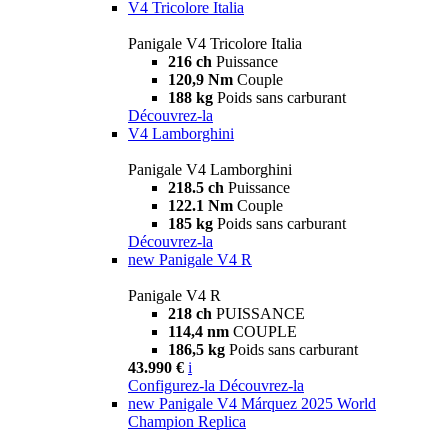
V4 Tricolore Italia
Panigale V4 Tricolore Italia
216 ch
Puissance
120,9 Nm
Couple
188 kg
Poids sans carburant
Découvrez-la
V4 Lamborghini
Panigale V4 Lamborghini
218.5 ch
Puissance
122.1 Nm
Couple
185 kg
Poids sans carburant
Découvrez-la
new
Panigale V4 R
Panigale V4 R
218 ch
PUISSANCE
114,4 nm
COUPLE
186,5 kg
Poids sans carburant
43.990 €
i
Configurez-la
Découvrez-la
new
Panigale V4 Márquez 2025 World
Champion Replica