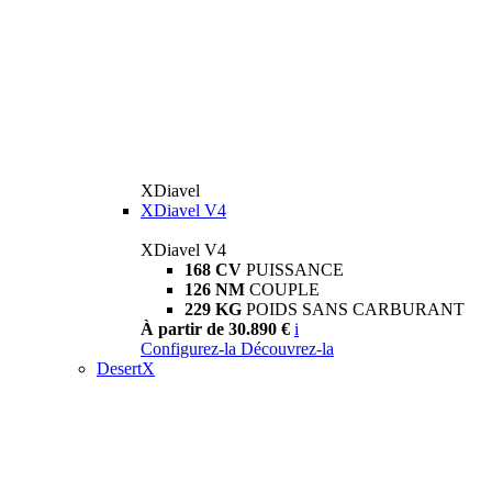
XDiavel
XDiavel V4
XDiavel V4
168 CV
PUISSANCE
126 NM
COUPLE
229 KG
POIDS SANS CARBURANT
À partir de 30.890 €
i
Configurez-la
Découvrez-la
DesertX