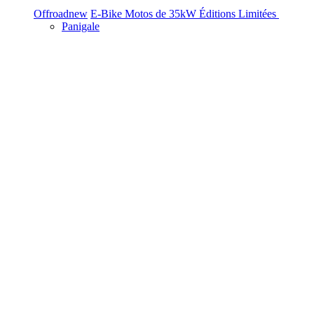
Offroad
new
E-Bike
Motos de 35kW
Éditions Limitées
Panigale