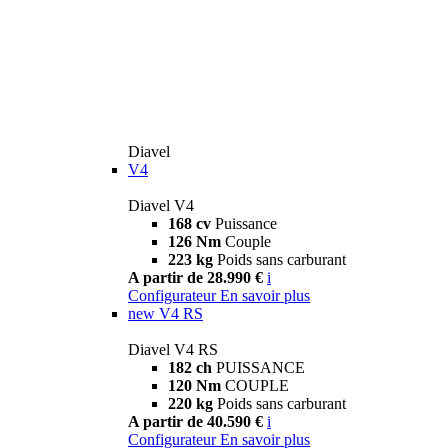
Diavel
V4
Diavel V4
168 cv
Puissance
126 Nm
Couple
223 kg
Poids sans carburant
A partir de 28.990 €
i
Configurateur
En savoir plus
new
V4 RS
Diavel V4 RS
182 ch
PUISSANCE
120 Nm
COUPLE
220 kg
Poids sans carburant
A partir de 40.590 €
i
Configurateur
En savoir plus