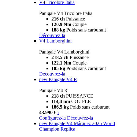
V4 Tricolore Italia
Panigale V4 Tricolore Italia
216 ch
Puissance
120,9 Nm
Couple
188 kg
Poids sans carburant
Découvrez-la
V4 Lamborghini
Panigale V4 Lamborghini
218.5 ch
Puissance
122.1 Nm
Couple
185 kg
Poids sans carburant
Découvrez-la
new
Panigale V4 R
Panigale V4 R
218 ch
PUISSANCE
114,4 nm
COUPLE
186,5 kg
Poids sans carburant
43.990 €
i
Configurez-la
Découvrez-la
new
Panigale V4 Márquez 2025 World
Champion Replica