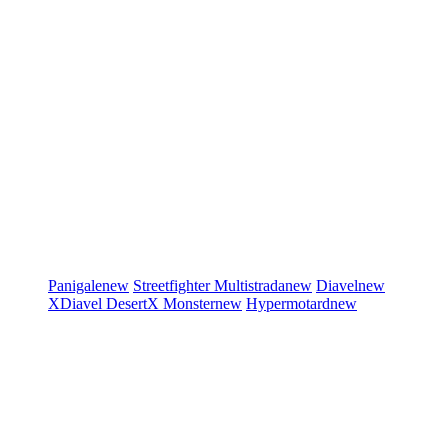
Panigale
new
Streetfighter
Multistrada
new
Diavel
new
XDiavel
DesertX
Monster
new
Hypermotard
new