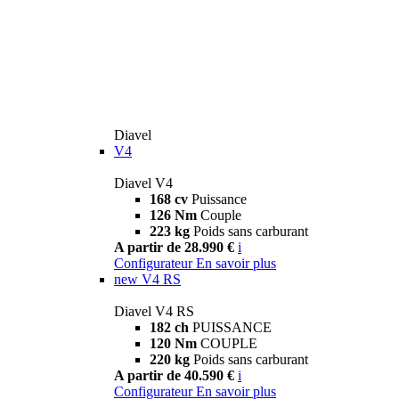
Diavel
V4
Diavel V4
168 cv
Puissance
126 Nm
Couple
223 kg
Poids sans carburant
A partir de 28.990 €
i
Configurateur
En savoir plus
new
V4 RS
Diavel V4 RS
182 ch
PUISSANCE
120 Nm
COUPLE
220 kg
Poids sans carburant
A partir de 40.590 €
i
Configurateur
En savoir plus