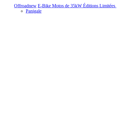
Offroad
new
E-Bike
Motos de 35kW
Éditions Limitées
Panigale