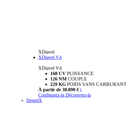
XDiavel
XDiavel V4
XDiavel V4
168 CV
PUISSANCE
126 NM
COUPLE
229 KG
POIDS SANS CARBURANT
À partir de 30.890 €
i
Configurez-la
Découvrez-la
DesertX