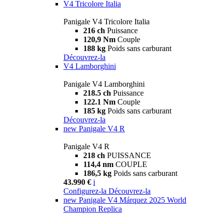
V4 Tricolore Italia
Panigale V4 Tricolore Italia
216 ch
Puissance
120,9 Nm
Couple
188 kg
Poids sans carburant
Découvrez-la
V4 Lamborghini
Panigale V4 Lamborghini
218.5 ch
Puissance
122.1 Nm
Couple
185 kg
Poids sans carburant
Découvrez-la
new
Panigale V4 R
Panigale V4 R
218 ch
PUISSANCE
114,4 nm
COUPLE
186,5 kg
Poids sans carburant
43.990 €
i
Configurez-la
Découvrez-la
new
Panigale V4 Márquez 2025 World
Champion Replica