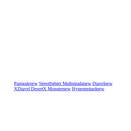
Panigale
new
Streetfighter
Multistrada
new
Diavel
new
XDiavel
DesertX
Monster
new
Hypermotard
new