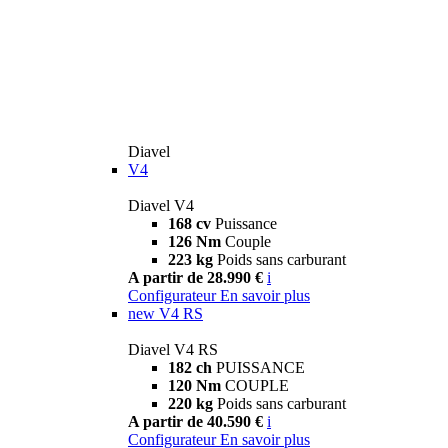
Diavel
V4
Diavel V4
168 cv
Puissance
126 Nm
Couple
223 kg
Poids sans carburant
A partir de 28.990 €
i
Configurateur
En savoir plus
new
V4 RS
Diavel V4 RS
182 ch
PUISSANCE
120 Nm
COUPLE
220 kg
Poids sans carburant
A partir de 40.590 €
i
Configurateur
En savoir plus