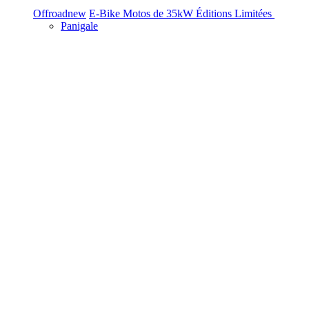
Offroad
new
E-Bike
Motos de 35kW
Éditions Limitées
Panigale