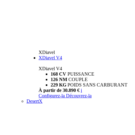
XDiavel
XDiavel V4
XDiavel V4
168 CV
PUISSANCE
126 NM
COUPLE
229 KG
POIDS SANS CARBURANT
À partir de 30.890 €
i
Configurez-la
Découvrez-la
DesertX