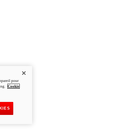
ppareil pour
ting.
Cookie
KIES