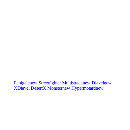
Panigale
new
Streetfighter
Multistrada
new
Diavel
new
XDiavel
DesertX
Monster
new
Hypermotard
new