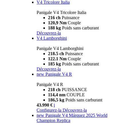
V4 Tricolore Italia
Panigale V4 Tricolore Italia
216 ch
Puissance
120,9 Nm
Couple
188 kg
Poids sans carburant
Découvrez-la
V4 Lamborghini
Panigale V4 Lamborghini
218.5 ch
Puissance
122.1 Nm
Couple
185 kg
Poids sans carburant
Découvrez-la
new
Panigale V4 R
Panigale V4 R
218 ch
PUISSANCE
114,4 nm
COUPLE
186,5 kg
Poids sans carburant
43.990 €
i
Configurez-la
Découvrez-la
new
Panigale V4 Márquez 2025 World
Champion Replica