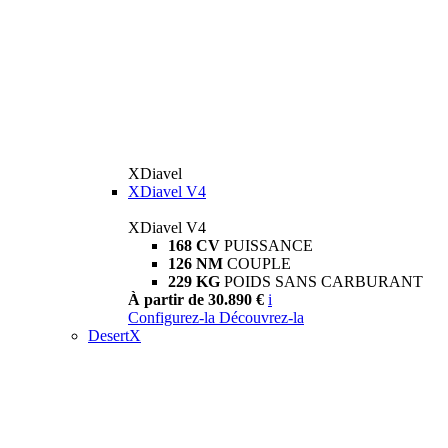
XDiavel
XDiavel V4
XDiavel V4
168 CV
PUISSANCE
126 NM
COUPLE
229 KG
POIDS SANS CARBURANT
À partir de 30.890 €
i
Configurez-la
Découvrez-la
DesertX