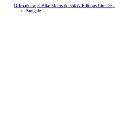
Offroad
new
E-Bike
Motos de 35kW
Éditions Limitées
Panigale