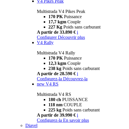
V4 Pikes Peak
Multistrada V4 Pikes Peak
170 PK
Puissance
17,7 kgm
Couple
227 Kg
Poids sans carburant
A partir de 33.890 €
i
Configurer
Découvrir plus
V4 Rally
Multistrada V4 Rally
170 PK
Puissance
12,3 kgm
Couple
238 kg
Poids sans carburant
A partir de 28.590 €
i
Configurez-la
Découvrez-la
new
V4 RS
Multistrada V4 RS
180 ch
PUISSANCE
118 nm
COUPLE
225 kg
Poids sans carburant
A partir de 39.990 €
i
Configurez-la
En savoir plus
Diavel