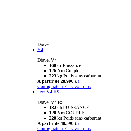
Diavel
V4
Diavel V4
168 cv
Puissance
126 Nm
Couple
223 kg
Poids sans carburant
A partir de 28.990 €
i
Configurateur
En savoir plus
new
V4 RS
Diavel V4 RS
182 ch
PUISSANCE
120 Nm
COUPLE
220 kg
Poids sans carburant
A partir de 40.590 €
i
Configurateur
En savoir plus