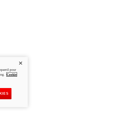
ppareil pour
ting.
Cookie
KIES