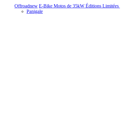
Offroad
new
E-Bike
Motos de 35kW
Éditions Limitées
Panigale