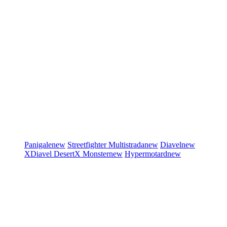
Panigale
new
Streetfighter
Multistrada
new
Diavel
new
XDiavel
DesertX
Monster
new
Hypermotard
new