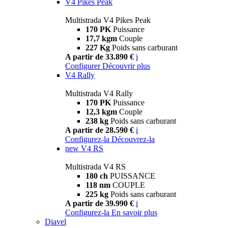
V4 Pikes Peak
Multistrada V4 Pikes Peak
170 PK
Puissance
17,7 kgm
Couple
227 Kg
Poids sans carburant
A partir de 33.890 €
i
Configurer
Découvrir plus
V4 Rally
Multistrada V4 Rally
170 PK
Puissance
12,3 kgm
Couple
238 kg
Poids sans carburant
A partir de 28.590 €
i
Configurez-la
Découvrez-la
new
V4 RS
Multistrada V4 RS
180 ch
PUISSANCE
118 nm
COUPLE
225 kg
Poids sans carburant
A partir de 39.990 €
i
Configurez-la
En savoir plus
Diavel