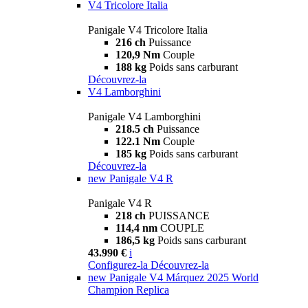
V4 Tricolore Italia
Panigale V4 Tricolore Italia
216 ch
Puissance
120,9 Nm
Couple
188 kg
Poids sans carburant
Découvrez-la
V4 Lamborghini
Panigale V4 Lamborghini
218.5 ch
Puissance
122.1 Nm
Couple
185 kg
Poids sans carburant
Découvrez-la
new
Panigale V4 R
Panigale V4 R
218 ch
PUISSANCE
114,4 nm
COUPLE
186,5 kg
Poids sans carburant
43.990 €
i
Configurez-la
Découvrez-la
new
Panigale V4 Márquez 2025 World
Champion Replica