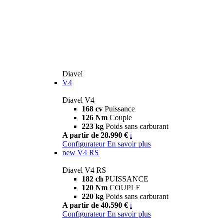
Diavel
V4
Diavel V4
168 cv
Puissance
126 Nm
Couple
223 kg
Poids sans carburant
A partir de 28.990 €
i
Configurateur
En savoir plus
new
V4 RS
Diavel V4 RS
182 ch
PUISSANCE
120 Nm
COUPLE
220 kg
Poids sans carburant
A partir de 40.590 €
i
Configurateur
En savoir plus