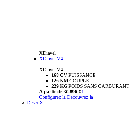
XDiavel
XDiavel V4
XDiavel V4
168 CV
PUISSANCE
126 NM
COUPLE
229 KG
POIDS SANS CARBURANT
À partir de 30.890 €
i
Configurez-la
Découvrez-la
DesertX