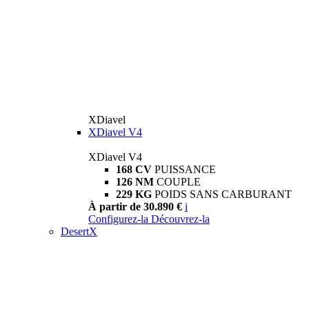
XDiavel
XDiavel V4
XDiavel V4
168 CV
PUISSANCE
126 NM
COUPLE
229 KG
POIDS SANS CARBURANT
À partir de 30.890 €
i
Configurez-la
Découvrez-la
DesertX