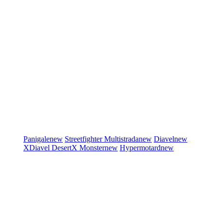
Panigale
new
Streetfighter
Multistrada
new
Diavel
new
XDiavel
DesertX
Monster
new
Hypermotard
new