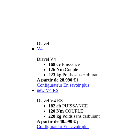
Diavel
V4
Diavel V4
168 cv
Puissance
126 Nm
Couple
223 kg
Poids sans carburant
A partir de 28.990 €
i
Configurateur
En savoir plus
new
V4 RS
Diavel V4 RS
182 ch
PUISSANCE
120 Nm
COUPLE
220 kg
Poids sans carburant
A partir de 40.590 €
i
Configurateur
En savoir plus