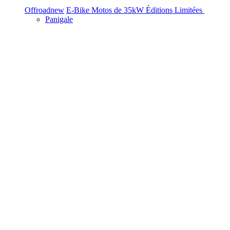
Offroad
new
E-Bike
Motos de 35kW
Éditions Limitées
Panigale