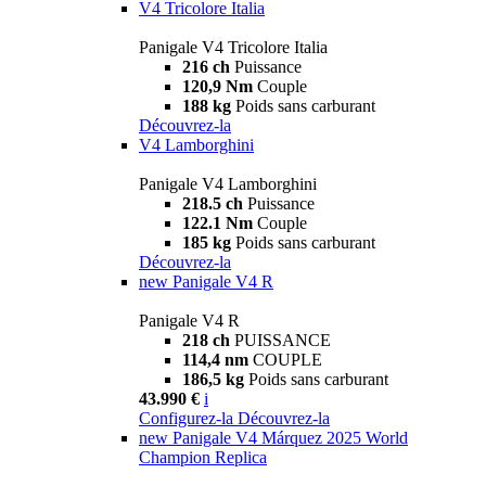
V4 Tricolore Italia
Panigale V4 Tricolore Italia
216 ch
Puissance
120,9 Nm
Couple
188 kg
Poids sans carburant
Découvrez-la
V4 Lamborghini
Panigale V4 Lamborghini
218.5 ch
Puissance
122.1 Nm
Couple
185 kg
Poids sans carburant
Découvrez-la
new
Panigale V4 R
Panigale V4 R
218 ch
PUISSANCE
114,4 nm
COUPLE
186,5 kg
Poids sans carburant
43.990 €
i
Configurez-la
Découvrez-la
new
Panigale V4 Márquez 2025 World
Champion Replica