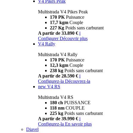
V4 Pikes Peak
Multistrada V4 Pikes Peak
170 PK
Puissance
17,7 kgm
Couple
227 Kg
Poids sans carburant
A partir de 33.890 €
i
Configurer
Découvrir plus
V4 Rally
Multistrada V4 Rally
170 PK
Puissance
12,3 kgm
Couple
238 kg
Poids sans carburant
A partir de 28.590 €
i
Configurez-la
Découvrez-la
new
V4 RS
Multistrada V4 RS
180 ch
PUISSANCE
118 nm
COUPLE
225 kg
Poids sans carburant
A partir de 39.990 €
i
Configurez-la
En savoir plus
Diavel