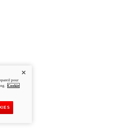
ppareil pour
ting.
Cookie
KIES