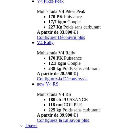
V4 Pikes Peak
Multistrada V4 Pikes Peak
170 PK
Puissance
17,7 kgm
Couple
227 Kg
Poids sans carburant
A partir de 33.890 €
i
Configurer
Découvrir plus
V4 Rally
Multistrada V4 Rally
170 PK
Puissance
12,3 kgm
Couple
238 kg
Poids sans carburant
A partir de 28.590 €
i
Configurez-la
Découvrez-la
new
V4 RS
Multistrada V4 RS
180 ch
PUISSANCE
118 nm
COUPLE
225 kg
Poids sans carburant
A partir de 39.990 €
i
Configurez-la
En savoir plus
Diavel