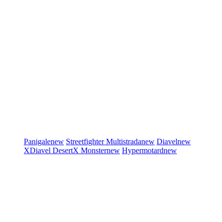
Panigale
new
Streetfighter
Multistrada
new
Diavel
new
XDiavel
DesertX
Monster
new
Hypermotard
new