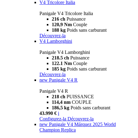
V4 Tricolore Italia
Panigale V4 Tricolore Italia
216 ch
Puissance
120,9 Nm
Couple
188 kg
Poids sans carburant
Découvrez-la
V4 Lamborghini
Panigale V4 Lamborghini
218.5 ch
Puissance
122.1 Nm
Couple
185 kg
Poids sans carburant
Découvrez-la
new
Panigale V4 R
Panigale V4 R
218 ch
PUISSANCE
114,4 nm
COUPLE
186,5 kg
Poids sans carburant
43.990 €
i
Configurez-la
Découvrez-la
new
Panigale V4 Márquez 2025 World
Champion Replica