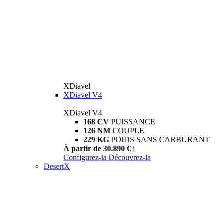
XDiavel
XDiavel V4
XDiavel V4
168 CV
PUISSANCE
126 NM
COUPLE
229 KG
POIDS SANS CARBURANT
À partir de 30.890 €
i
Configurez-la
Découvrez-la
DesertX