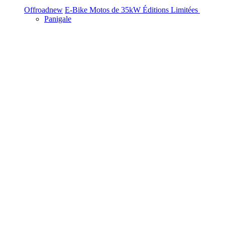
Offroad
new
E-Bike
Motos de 35kW
Éditions Limitées
Panigale