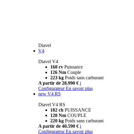
Diavel
V4
Diavel V4
168 cv
Puissance
126 Nm
Couple
223 kg
Poids sans carburant
A partir de 28.990 €
i
Configurateur
En savoir plus
new
V4 RS
Diavel V4 RS
182 ch
PUISSANCE
120 Nm
COUPLE
220 kg
Poids sans carburant
A partir de 40.590 €
i
Configurateur
En savoir plus