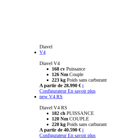
Diavel
V4
Diavel V4
168 cv
Puissance
126 Nm
Couple
223 kg
Poids sans carburant
A partir de 28.990 €
i
Configurateur
En savoir plus
new
V4 RS
Diavel V4 RS
182 ch
PUISSANCE
120 Nm
COUPLE
220 kg
Poids sans carburant
A partir de 40.590 €
i
Configurateur
En savoir plus