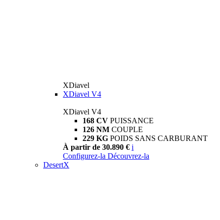
XDiavel
XDiavel V4
XDiavel V4
168 CV
PUISSANCE
126 NM
COUPLE
229 KG
POIDS SANS CARBURANT
À partir de 30.890 €
i
Configurez-la
Découvrez-la
DesertX