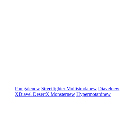
Panigale
new
Streetfighter
Multistrada
new
Diavel
new
XDiavel
DesertX
Monster
new
Hypermotard
new