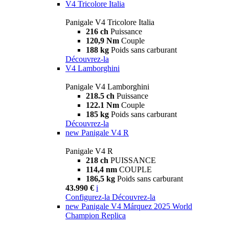
V4 Tricolore Italia
Panigale V4 Tricolore Italia
216 ch
Puissance
120,9 Nm
Couple
188 kg
Poids sans carburant
Découvrez-la
V4 Lamborghini
Panigale V4 Lamborghini
218.5 ch
Puissance
122.1 Nm
Couple
185 kg
Poids sans carburant
Découvrez-la
new
Panigale V4 R
Panigale V4 R
218 ch
PUISSANCE
114,4 nm
COUPLE
186,5 kg
Poids sans carburant
43.990 €
i
Configurez-la
Découvrez-la
new
Panigale V4 Márquez 2025 World
Champion Replica