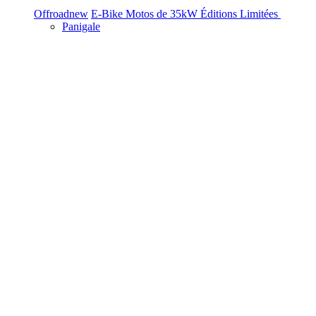
Offroad
new
E-Bike
Motos de 35kW
Éditions Limitées
Panigale