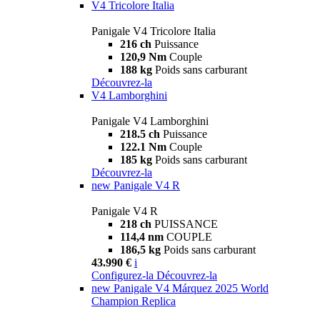
V4 Tricolore Italia
Panigale V4 Tricolore Italia
216 ch
Puissance
120,9 Nm
Couple
188 kg
Poids sans carburant
Découvrez-la
V4 Lamborghini
Panigale V4 Lamborghini
218.5 ch
Puissance
122.1 Nm
Couple
185 kg
Poids sans carburant
Découvrez-la
new
Panigale V4 R
Panigale V4 R
218 ch
PUISSANCE
114,4 nm
COUPLE
186,5 kg
Poids sans carburant
43.990 €
i
Configurez-la
Découvrez-la
new
Panigale V4 Márquez 2025 World
Champion Replica