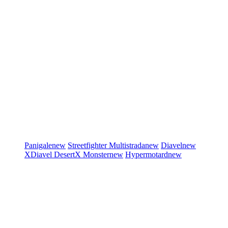
Panigale
new
Streetfighter
Multistrada
new
Diavel
new
XDiavel
DesertX
Monster
new
Hypermotard
new