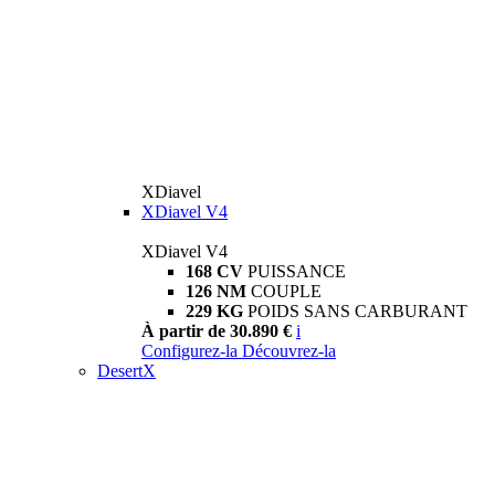
XDiavel
XDiavel V4
XDiavel V4
168 CV
PUISSANCE
126 NM
COUPLE
229 KG
POIDS SANS CARBURANT
À partir de 30.890 €
i
Configurez-la
Découvrez-la
DesertX