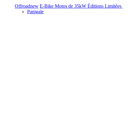
Offroad
new
E-Bike
Motos de 35kW
Éditions Limitées
Panigale