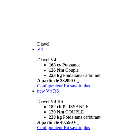
Diavel
V4
Diavel V4
168 cv
Puissance
126 Nm
Couple
223 kg
Poids sans carburant
A partir de 28.990 €
i
Configurateur
En savoir plus
new
V4 RS
Diavel V4 RS
182 ch
PUISSANCE
120 Nm
COUPLE
220 kg
Poids sans carburant
A partir de 40.590 €
i
Configurateur
En savoir plus