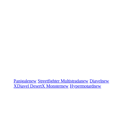
Panigale
new
Streetfighter
Multistrada
new
Diavel
new
XDiavel
DesertX
Monster
new
Hypermotard
new