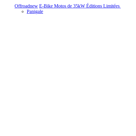
Offroad
new
E-Bike
Motos de 35kW
Éditions Limitées
Panigale