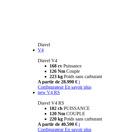
Diavel
V4
Diavel V4
168 cv
Puissance
126 Nm
Couple
223 kg
Poids sans carburant
A partir de 28.990 €
i
Configurateur
En savoir plus
new
V4 RS
Diavel V4 RS
182 ch
PUISSANCE
120 Nm
COUPLE
220 kg
Poids sans carburant
A partir de 40.590 €
i
Configurateur
En savoir plus