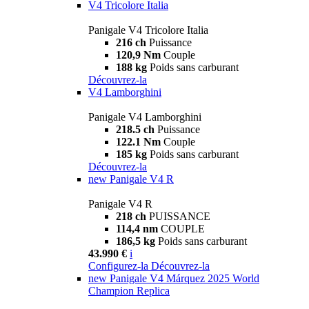
V4 Tricolore Italia
Panigale V4 Tricolore Italia
216 ch
Puissance
120,9 Nm
Couple
188 kg
Poids sans carburant
Découvrez-la
V4 Lamborghini
Panigale V4 Lamborghini
218.5 ch
Puissance
122.1 Nm
Couple
185 kg
Poids sans carburant
Découvrez-la
new
Panigale V4 R
Panigale V4 R
218 ch
PUISSANCE
114,4 nm
COUPLE
186,5 kg
Poids sans carburant
43.990 €
i
Configurez-la
Découvrez-la
new
Panigale V4 Márquez 2025 World
Champion Replica