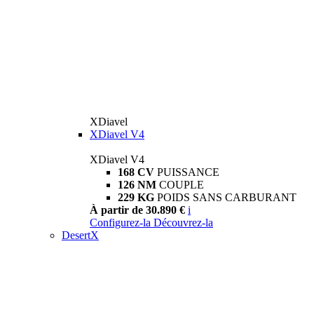
XDiavel
XDiavel V4
XDiavel V4
168 CV
PUISSANCE
126 NM
COUPLE
229 KG
POIDS SANS CARBURANT
À partir de 30.890 €
i
Configurez-la
Découvrez-la
DesertX