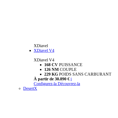
XDiavel
XDiavel V4
XDiavel V4
168 CV
PUISSANCE
126 NM
COUPLE
229 KG
POIDS SANS CARBURANT
À partir de 30.890 €
i
Configurez-la
Découvrez-la
DesertX