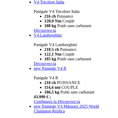
V4 Tricolore Italia
Panigale V4 Tricolore Italia
216 ch
Puissance
120,9 Nm
Couple
188 kg
Poids sans carburant
Découvrez-la
V4 Lamborghini
Panigale V4 Lamborghini
218.5 ch
Puissance
122.1 Nm
Couple
185 kg
Poids sans carburant
Découvrez-la
new
Panigale V4 R
Panigale V4 R
218 ch
PUISSANCE
114,4 nm
COUPLE
186,5 kg
Poids sans carburant
43.990 €
i
Configurez-la
Découvrez-la
new
Panigale V4 Márquez 2025 World
Champion Replica