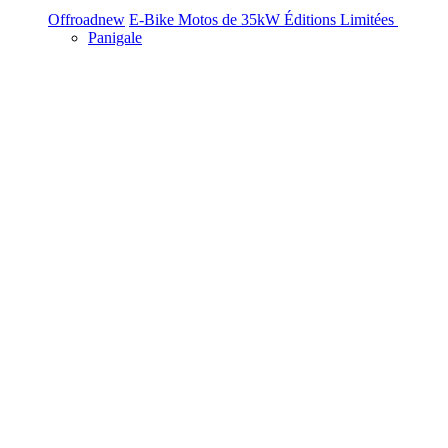
Offroad
new
E-Bike
Motos de 35kW
Éditions Limitées
Panigale