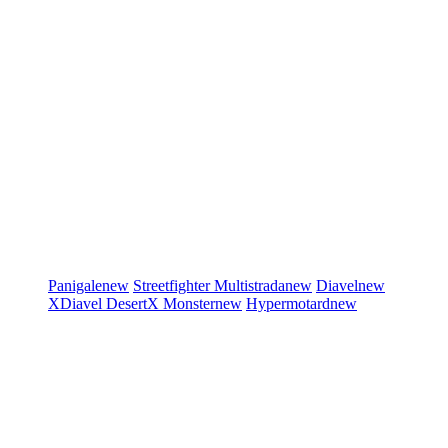
Panigale
new
Streetfighter
Multistrada
new
Diavel
new
XDiavel
DesertX
Monster
new
Hypermotard
new