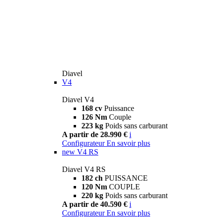
Diavel
V4
Diavel V4
168 cv
Puissance
126 Nm
Couple
223 kg
Poids sans carburant
A partir de 28.990 €
i
Configurateur
En savoir plus
new
V4 RS
Diavel V4 RS
182 ch
PUISSANCE
120 Nm
COUPLE
220 kg
Poids sans carburant
A partir de 40.590 €
i
Configurateur
En savoir plus