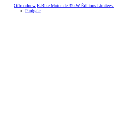
Offroad
new
E-Bike
Motos de 35kW
Éditions Limitées
Panigale