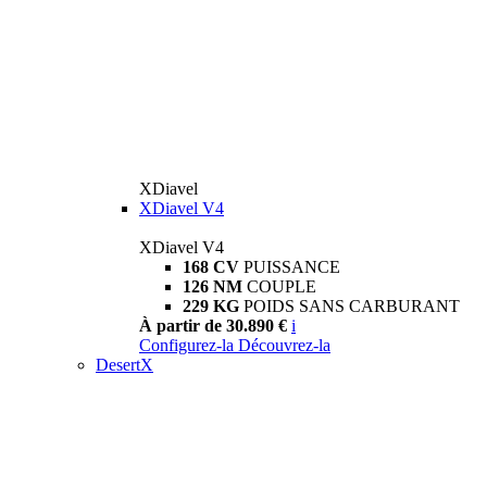
XDiavel
XDiavel V4
XDiavel V4
168 CV
PUISSANCE
126 NM
COUPLE
229 KG
POIDS SANS CARBURANT
À partir de 30.890 €
i
Configurez-la
Découvrez-la
DesertX