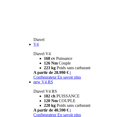
Diavel
V4
Diavel V4
168 cv
Puissance
126 Nm
Couple
223 kg
Poids sans carburant
A partir de 28.990 €
i
Configurateur
En savoir plus
new
V4 RS
Diavel V4 RS
182 ch
PUISSANCE
120 Nm
COUPLE
220 kg
Poids sans carburant
A partir de 40.590 €
i
Configurateur
En savoir plus