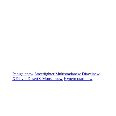
Panigale
new
Streetfighter
Multistrada
new
Diavel
new
XDiavel
DesertX
Monster
new
Hypermotard
new