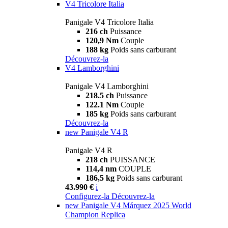
V4 Tricolore Italia
Panigale V4 Tricolore Italia
216 ch
Puissance
120,9 Nm
Couple
188 kg
Poids sans carburant
Découvrez-la
V4 Lamborghini
Panigale V4 Lamborghini
218.5 ch
Puissance
122.1 Nm
Couple
185 kg
Poids sans carburant
Découvrez-la
new
Panigale V4 R
Panigale V4 R
218 ch
PUISSANCE
114,4 nm
COUPLE
186,5 kg
Poids sans carburant
43.990 €
i
Configurez-la
Découvrez-la
new
Panigale V4 Márquez 2025 World
Champion Replica