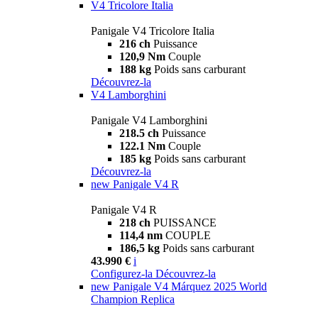
V4 Tricolore Italia
Panigale V4 Tricolore Italia
216 ch
Puissance
120,9 Nm
Couple
188 kg
Poids sans carburant
Découvrez-la
V4 Lamborghini
Panigale V4 Lamborghini
218.5 ch
Puissance
122.1 Nm
Couple
185 kg
Poids sans carburant
Découvrez-la
new
Panigale V4 R
Panigale V4 R
218 ch
PUISSANCE
114,4 nm
COUPLE
186,5 kg
Poids sans carburant
43.990 €
i
Configurez-la
Découvrez-la
new
Panigale V4 Márquez 2025 World
Champion Replica