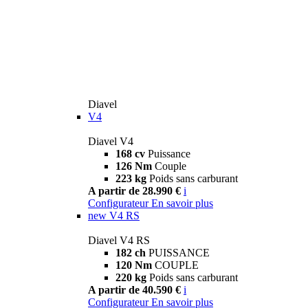
Diavel
V4
Diavel V4
168 cv
Puissance
126 Nm
Couple
223 kg
Poids sans carburant
A partir de 28.990 €
i
Configurateur
En savoir plus
new
V4 RS
Diavel V4 RS
182 ch
PUISSANCE
120 Nm
COUPLE
220 kg
Poids sans carburant
A partir de 40.590 €
i
Configurateur
En savoir plus