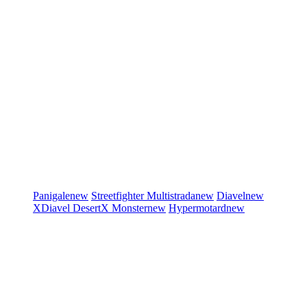
Panigale
new
Streetfighter
Multistrada
new
Diavel
new
XDiavel
DesertX
Monster
new
Hypermotard
new