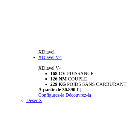
XDiavel
XDiavel V4
XDiavel V4
168 CV
PUISSANCE
126 NM
COUPLE
229 KG
POIDS SANS CARBURANT
À partir de 30.890 €
i
Configurez-la
Découvrez-la
DesertX