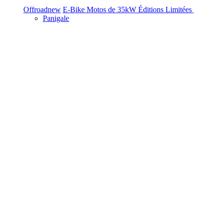
Offroad
new
E-Bike
Motos de 35kW
Éditions Limitées
Panigale