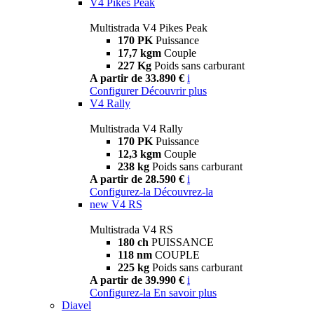
V4 Pikes Peak
Multistrada V4 Pikes Peak
170 PK
Puissance
17,7 kgm
Couple
227 Kg
Poids sans carburant
A partir de 33.890 €
i
Configurer
Découvrir plus
V4 Rally
Multistrada V4 Rally
170 PK
Puissance
12,3 kgm
Couple
238 kg
Poids sans carburant
A partir de 28.590 €
i
Configurez-la
Découvrez-la
new
V4 RS
Multistrada V4 RS
180 ch
PUISSANCE
118 nm
COUPLE
225 kg
Poids sans carburant
A partir de 39.990 €
i
Configurez-la
En savoir plus
Diavel