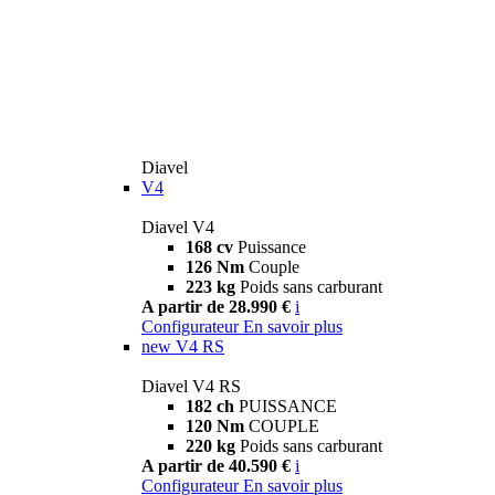
Diavel
V4
Diavel V4
168 cv
Puissance
126 Nm
Couple
223 kg
Poids sans carburant
A partir de 28.990 €
i
Configurateur
En savoir plus
new
V4 RS
Diavel V4 RS
182 ch
PUISSANCE
120 Nm
COUPLE
220 kg
Poids sans carburant
A partir de 40.590 €
i
Configurateur
En savoir plus