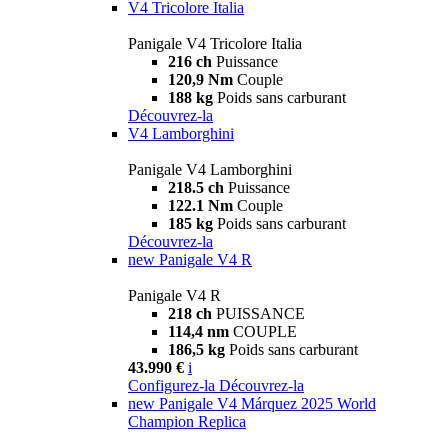
V4 Tricolore Italia
Panigale V4 Tricolore Italia
216 ch
Puissance
120,9 Nm
Couple
188 kg
Poids sans carburant
Découvrez-la
V4 Lamborghini
Panigale V4 Lamborghini
218.5 ch
Puissance
122.1 Nm
Couple
185 kg
Poids sans carburant
Découvrez-la
new
Panigale V4 R
Panigale V4 R
218 ch
PUISSANCE
114,4 nm
COUPLE
186,5 kg
Poids sans carburant
43.990 €
i
Configurez-la
Découvrez-la
new
Panigale V4 Márquez 2025 World
Champion Replica