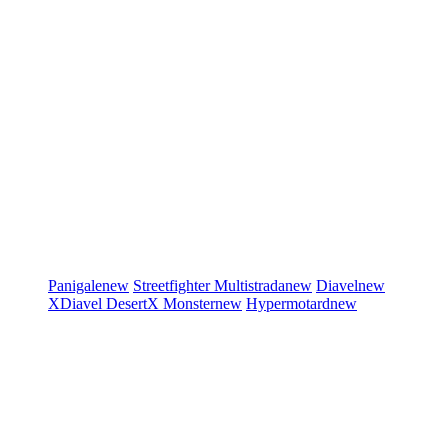
Panigale
new
Streetfighter
Multistrada
new
Diavel
new
XDiavel
DesertX
Monster
new
Hypermotard
new