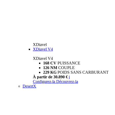
XDiavel
XDiavel V4
XDiavel V4
168 CV
PUISSANCE
126 NM
COUPLE
229 KG
POIDS SANS CARBURANT
À partir de 30.890 €
i
Configurez-la
Découvrez-la
DesertX