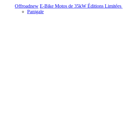
Offroad
new
E-Bike
Motos de 35kW
Éditions Limitées
Panigale