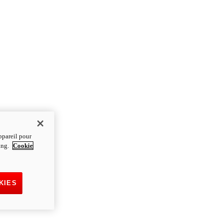
ppareil pour
ting.
Cookie
KIES