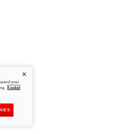
ppareil pour
ting.
Cookie
KIES