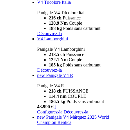
V4 Tricolore Italia
Panigale V4 Tricolore Italia
216 ch
Puissance
120,9 Nm
Couple
188 kg
Poids sans carburant
Découvrez-la
V4 Lamborghini
Panigale V4 Lamborghini
218.5 ch
Puissance
122.1 Nm
Couple
185 kg
Poids sans carburant
Découvrez-la
new
Panigale V4 R
Panigale V4 R
218 ch
PUISSANCE
114,4 nm
COUPLE
186,5 kg
Poids sans carburant
43.990 €
i
Configurez-la
Découvrez-la
new
Panigale V4 Márquez 2025 World
Champion Replica