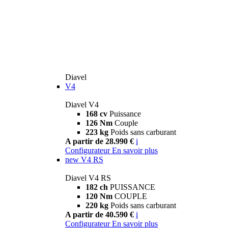
Diavel
V4
Diavel V4
168 cv
Puissance
126 Nm
Couple
223 kg
Poids sans carburant
A partir de 28.990 €
i
Configurateur
En savoir plus
new
V4 RS
Diavel V4 RS
182 ch
PUISSANCE
120 Nm
COUPLE
220 kg
Poids sans carburant
A partir de 40.590 €
i
Configurateur
En savoir plus