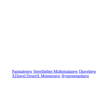
Panigale
new
Streetfighter
Multistrada
new
Diavel
new
XDiavel
DesertX
Monster
new
Hypermotard
new