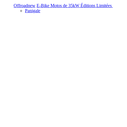
Offroad
new
E-Bike
Motos de 35kW
Éditions Limitées
Panigale