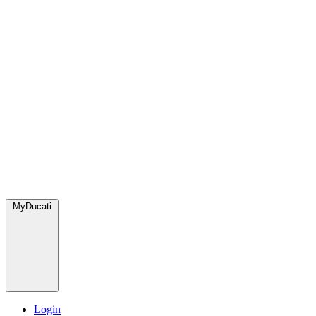
MyDucati
Login