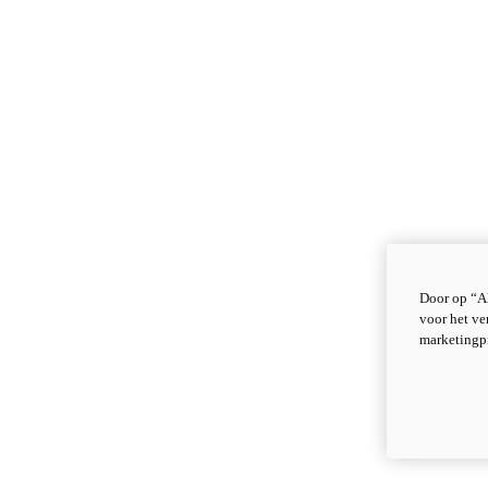
Door op “Al
voor het ve
marketingp