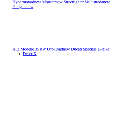
Hypermotard
new
Monster
new
Streetfighter
Multistrada
new
Panigale
new
Alle Modelle
35 kW
Off-Road
new
Ducati Speciale
E-Bike
DesertX