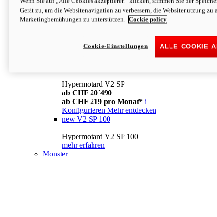
Wenn Sie auf „Alle Cookies akzeptieren“ klicken, stimmen Sie der Speich
Konfigurieren
Mehr entdecken
Gerät zu, um die Websitenavigation zu verbessern, die Websitenutzung zu 
new
V2
Marketingbemühungen zu unterstützen.
Cookie policy
Hypermotard V2
ab CHF 15´990
Cookie-Einstellungen
ALLE COOKIE 
ab CHF 169 pro Monat*
i
Konfigurieren
Mehr entdecken
new
V2 SP
Hypermotard V2 SP
ab CHF 20´490
ab CHF 219 pro Monat*
i
Konfigurieren
Mehr entdecken
new
V2 SP 100
Hypermotard V2 SP 100
mehr erfahren
Monster