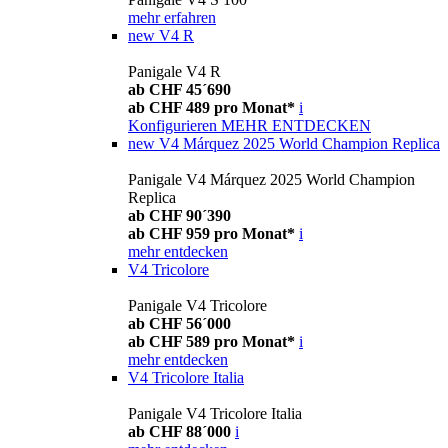
mehr erfahren
new
V4 R
Panigale V4 R
ab CHF 45´690
ab CHF 489 pro Monat*
i
Konfigurieren
MEHR ENTDECKEN
new
V4 Márquez 2025 World Champion Replica
Panigale V4 Márquez 2025 World Champion
Replica
ab CHF 90´390
ab CHF 959 pro Monat*
i
mehr entdecken
V4 Tricolore
Panigale V4 Tricolore
ab CHF 56´000
ab CHF 589 pro Monat*
i
mehr entdecken
V4 Tricolore Italia
Panigale V4 Tricolore Italia
ab CHF 88´000
i