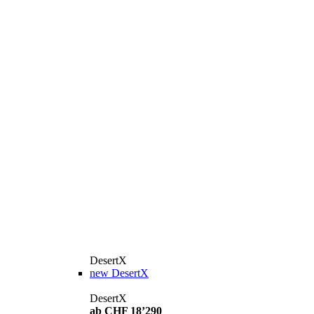
DesertX
new
DesertX
DesertX
ab CHF 18’290