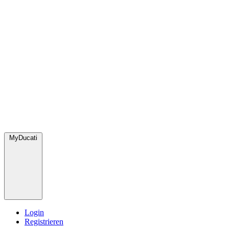
MyDucati
Login
Registrieren