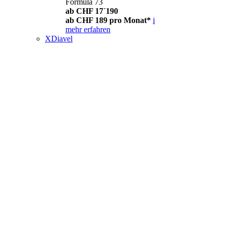
Formula 73
ab CHF 17´190
ab CHF 189 pro Monat*
i
mehr erfahren
XDiavel