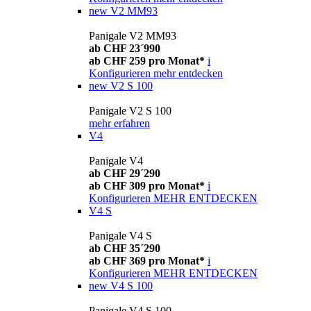
new
V2 MM93
Panigale V2 MM93
ab CHF 23´990
ab CHF 259 pro Monat*
i
Konfigurieren
mehr entdecken
new
V2 S 100
Panigale V2 S 100
mehr erfahren
V4
Panigale V4
ab CHF 29´290
ab CHF 309 pro Monat*
i
Konfigurieren
MEHR ENTDECKEN
V4 S
Panigale V4 S
ab CHF 35´290
ab CHF 369 pro Monat*
i
Konfigurieren
MEHR ENTDECKEN
new
V4 S 100
Panigale V4 S 100