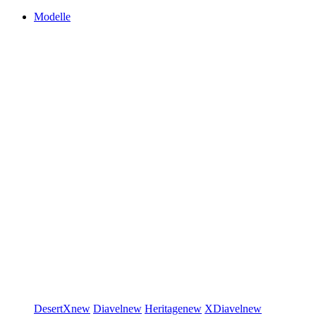
Modelle
DesertX
new
Diavel
new
Heritage
new
XDiavel
new