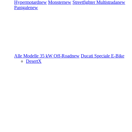
Hypermotard
new
Monster
new
Streetfighter
Multistrada
new
Panigale
new
Alle Modelle
35 kW
Off-Road
new
Ducati Speciale
E-Bike
DesertX