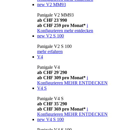
new
V2 MM93
Panigale V2 MM93
ab CHF 23´990
ab CHF 259 pro Monat*
i
Konfigurieren
mehr entdecken
new
V2 S 100
Panigale V2 S 100
mehr erfahren
V4
Panigale V4
ab CHF 29´290
ab CHF 309 pro Monat*
i
Konfigurieren
MEHR ENTDECKEN
V4 S
Panigale V4 S
ab CHF 35´290
ab CHF 369 pro Monat*
i
Konfigurieren
MEHR ENTDECKEN
new
V4 S 100
Panigale V4 S 100