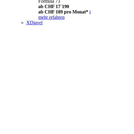
Formula 73
ab CHF 17´190
ab CHF 189 pro Monat*
i
mehr erfahren
XDiavel