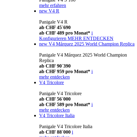
mehr erfahren
new
V4 R
Panigale V4 R
ab CHF 45´690
ab CHF 489 pro Monat*
i
Konfigurieren
MEHR ENTDECKEN
new
V4 Márquez 2025 World Champion Replica
Panigale V4 Márquez 2025 World Champion
Replica
ab CHF 90´390
ab CHF 959 pro Monat*
i
mehr entdecken
V4 Tricolore
Panigale V4 Tricolore
ab CHF 56´000
ab CHF 589 pro Monat*
i
mehr entdecken
V4 Tricolore Italia
Panigale V4 Tricolore Italia
ab CHF 88´000
i