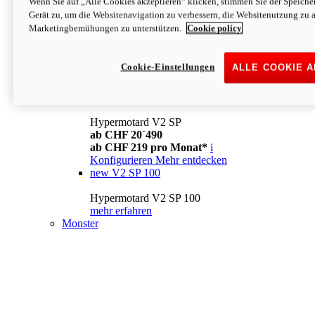
Wenn Sie auf „Alle Cookies akzeptieren“ klicken, stimmen Sie der Speich
Konfigurieren
Mehr entdecken
Gerät zu, um die Websitenavigation zu verbessern, die Websitenutzung zu 
new
V2
Marketingbemühungen zu unterstützen.
Cookie policy
Hypermotard V2
ab CHF 15´990
Cookie-Einstellungen
ALLE COOKIE 
ab CHF 169 pro Monat*
i
Konfigurieren
Mehr entdecken
new
V2 SP
Hypermotard V2 SP
ab CHF 20´490
ab CHF 219 pro Monat*
i
Konfigurieren
Mehr entdecken
new
V2 SP 100
Hypermotard V2 SP 100
mehr erfahren
Monster