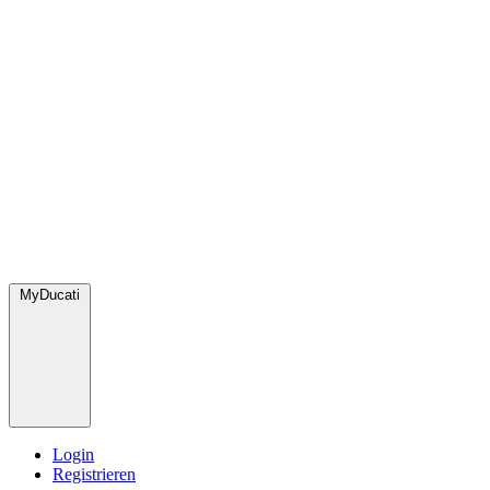
MyDucati
Login
Registrieren