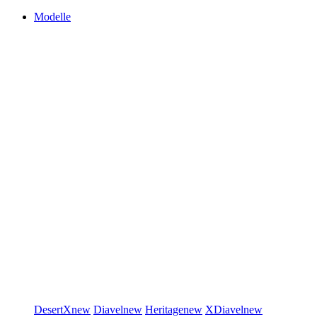
Modelle
DesertX
new
Diavel
new
Heritage
new
XDiavel
new