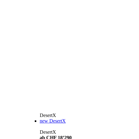
DesertX
new
DesertX
DesertX
ab CHF 18’290